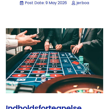
Post Date:
9 May 2026
jerboa
Indholdsfortegnelse