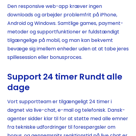
Den responsive web-app kræver ingen
downloads og arbejder problemfrit på iPhone,
Android og Windows. Samtlige games, payment-
metoder og supportfunktioner er fuldstændigt
tilgængelige på mobil, og man kan bekvemt
bevæge sig imellem enheder uden at at tabe jeres
spillesession eller bonusproces.
Support 24 timer Rundt alle
dage
Vort supportteam er tilgængeligt 24 timer i
døgnet via live-chat, e-mail og telefonisk. Dansk-
agenter sidder klar til for at støtte med alle emner
fra tekniske udfordringer til forespørgsler om
bonus, og gennemsnits reaktionstid på live chat er