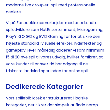
moderne live croupier-spil med professionelle
dealere.
Vi på Zonedekko samarbejder med anerkendte
spiludviklere som NetEntertainment, Microgaming,
Play’n GO GO og EVO Gaming for for at sikre den
højeste standard i visuelle effekter, lydeffekter og
gameplay. Hver månedlig adderer vi som minimum
15 til 20 nye spil til vores udvalg, hvilket forsikrer, at
vore kunder til enhver tid har adgang til de
friskeste landvindinger inden for online spil.
Dedikerede Kategorier
Vort spillebibliotek er struktureret i logiske
kategorier, der sikrer det simpelt at finde netop