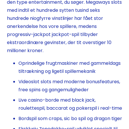
den type entertainment, du søger. Megaways slots
med indtil et hundrede sytten tusind seks
hundrede niogfyrre vinstlinjer har fået stor
anerkendelse hos vore spillere, medens
progressiv-jackpot jackpot-spil tilbyder
ekstraordinære gevinster, der tit overstiger 10
millioner kroner.
Oprindelige frugtmaskiner med gammeldags
tiltrækning og ligetil spillemekanik
Videoslot slots med moderne bonusfeatures,
free spins og gangemuligheder
Live casino-borde med black jack,
roulettespil, baccarat og pokerspil i real-time
Bordspil som craps, sic bo spil og dragon tiger
Eksklusiv Zonedekko-spil udviklet specielt til