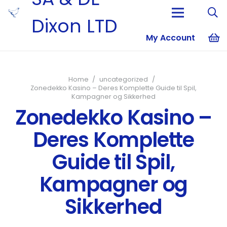
Dixon LTD
My Account
No products i
Home
/
uncategorized
/
Zonedekko Kasino – Deres Komplette Guide til Spil,
Kampagner og Sikkerhed
Zonedekko Kasino –
Deres Komplette
Guide til Spil,
Kampagner og
Sikkerhed