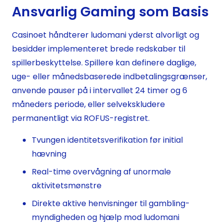
Ansvarlig Gaming som Basis
Casinoet håndterer ludomani yderst alvorligt og
besidder implementeret brede redskaber til
spillerbeskyttelse. Spillere kan definere daglige,
uge- eller månedsbaserede indbetalingsgrænser,
anvende pauser på i intervallet 24 timer og 6
måneders periode, eller selvekskludere
permanentligt via ROFUS-registret.
Tvungen identitetsverifikation før initial
hævning
Real-time overvågning af unormale
aktivitetsmønstre
Direkte aktive henvisninger til gambling-
myndigheden og hjælp mod ludomani