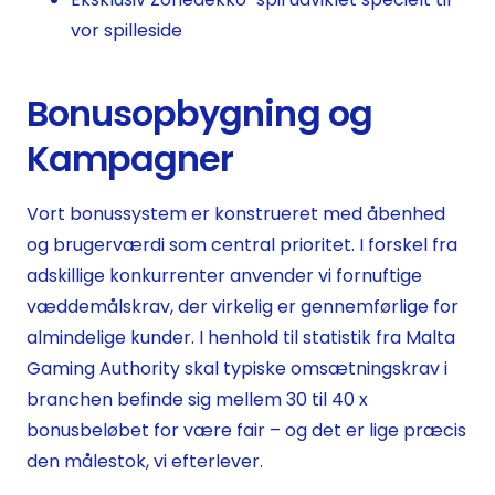
vor spilleside
Bonusopbygning og
Kampagner
Vort bonussystem er konstrueret med åbenhed
og brugerværdi som central prioritet. I forskel fra
adskillige konkurrenter anvender vi fornuftige
væddemålskrav, der virkelig er gennemførlige for
almindelige kunder. I henhold til statistik fra Malta
Gaming Authority skal typiske omsætningskrav i
branchen befinde sig mellem 30 til 40 x
bonusbeløbet for være fair – og det er lige præcis
den målestok, vi efterlever.