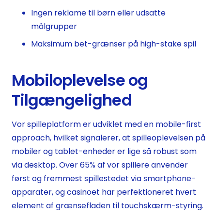
Ingen reklame til børn eller udsatte
målgrupper
Maksimum bet-grænser på high-stake spil
Mobiloplevelse og
Tilgængelighed
Vor spilleplatform er udviklet med en mobile-first
approach, hvilket signalerer, at spilleoplevelsen på
mobiler og tablet-enheder er lige så robust som
via desktop. Over 65% af vor spillere anvender
først og fremmest spillestedet via smartphone-
apparater, og casinoet har perfektioneret hvert
element af grænsefladen til touchskærm-styring.