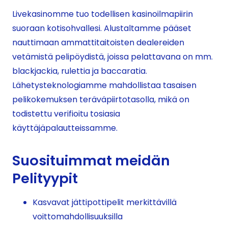
Livekasinomme tuo todellisen kasinoilmapiirin
suoraan kotisohvallesi. Alustaltamme pääset
nauttimaan ammattitaitoisten dealereiden
vetämistä pelipöydistä, joissa pelattavana on mm.
blackjackia, rulettia ja baccaratia.
Lähetysteknologiamme mahdollistaa tasaisen
pelikokemuksen teräväpiirtotasolla, mikä on
todistettu verifioitu tosiasia
käyttäjäpalautteissamme.
Suosituimmat meidän
Pelityypit
Kasvavat jättipottipelit merkittävillä
voittomahdollisuuksilla