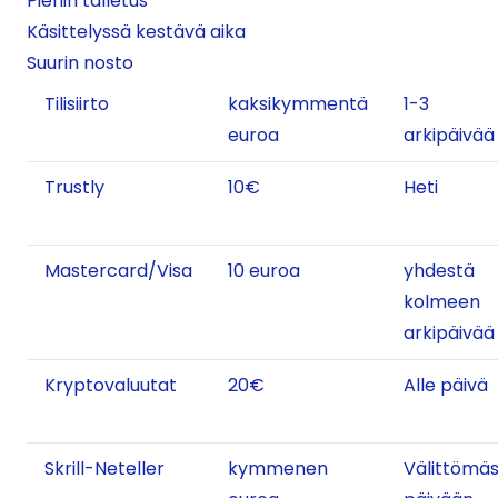
Pienin talletus
Käsittelyssä kestävä aika
Suurin nosto
Tilisiirto
kaksikymmentä
1-3
euroa
arkipäivää
Trustly
10€
Heti
Mastercard/Visa
10 euroa
yhdestä
kolmeen
arkipäivää
Kryptovaluutat
20€
Alle päivä
Skrill-Neteller
kymmenen
Välittömä