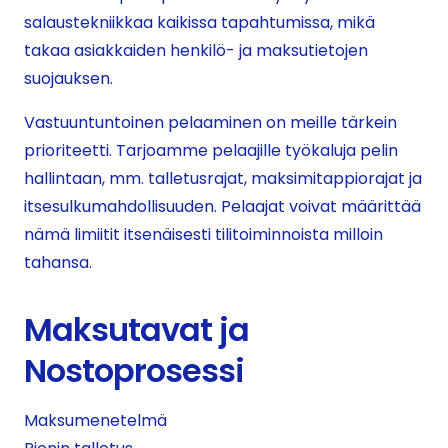
salaustekniikkaa kaikissa tapahtumissa, mikä
takaa asiakkaiden henkilö- ja maksutietojen
suojauksen.
Vastuuntuntoinen pelaaminen on meille tärkein
prioriteetti. Tarjoamme pelaajille työkaluja pelin
hallintaan, mm. talletusrajat, maksimitappiorajat ja
itsesulkumahdollisuuden. Pelaajat voivat määrittää
nämä limiitit itsenäisesti tilitoiminnoista milloin
tahansa.
Maksutavat ja
Nostoprosessi
Maksumenetelmä