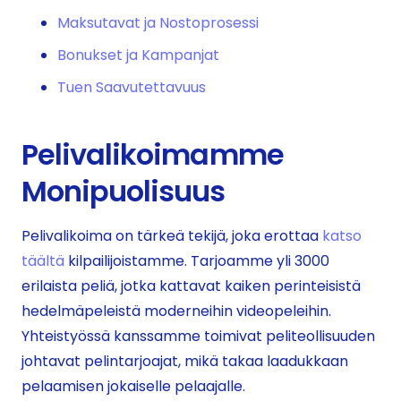
Maksutavat ja Nostoprosessi
Bonukset ja Kampanjat
Tuen Saavutettavuus
Pelivalikoimamme
Monipuolisuus
Pelivalikoima on tärkeä tekijä, joka erottaa
katso
täältä
kilpailijoistamme. Tarjoamme yli 3000
erilaista peliä, jotka kattavat kaiken perinteisistä
hedelmäpeleistä moderneihin videopeleihin.
Yhteistyössä kanssamme toimivat peliteollisuuden
johtavat pelintarjoajat, mikä takaa laadukkaan
pelaamisen jokaiselle pelaajalle.