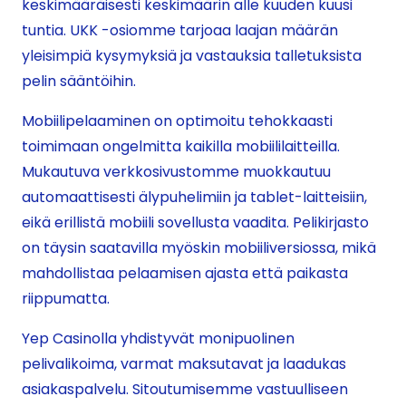
keskimääräisesti keskimäärin alle kuuden kuusi
tuntia. UKK -osiomme tarjoaa laajan määrän
yleisimpiä kysymyksiä ja vastauksia talletuksista
pelin sääntöihin.
Mobiilipelaaminen on optimoitu tehokkaasti
toimimaan ongelmitta kaikilla mobiililaitteilla.
Mukautuva verkkosivustomme muokkautuu
automaattisesti älypuhelimiin ja tablet-laitteisiin,
eikä erillistä mobiili sovellusta vaadita. Pelikirjasto
on täysin saatavilla myöskin mobiiliversiossa, mikä
mahdollistaa pelaamisen ajasta että paikasta
riippumatta.
Yep Casinolla yhdistyvät monipuolinen
pelivalikoima, varmat maksutavat ja laadukas
asiakaspalvelu. Sitoutumisemme vastuulliseen