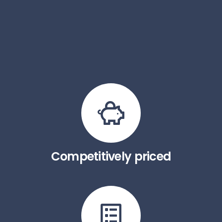
Competitively priced