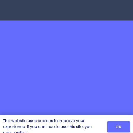
This website uses cookies to improve your
experience. If you continue to use this site, you
OK
agree with it.