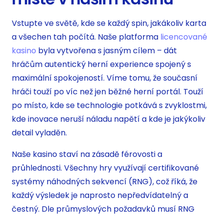
Vstupte ve světě, kde se každý spin, jakákoliv karta
a všechen tah počítá. Naše platforma
licencované
kasino
byla vytvořena s jasným cílem – dát
hráčům autentický herní experience spojený s
maximální spokojeností. Víme tomu, že současní
hráči touží po víc než jen běžné herní portál. Touží
po místo, kde se technologie potkává s zvyklostmi,
kde inovace neruší náladu napětí a kde je jakýkoliv
detail vyladěn.
Naše kasino staví na zásadě férovosti a
průhlednosti. Všechny hry využívají certifikované
systémy náhodných sekvencí (RNG), což říká, že
každý výsledek je naprosto nepředvídatelný a
čestný. Dle průmyslových požadavků musí RNG