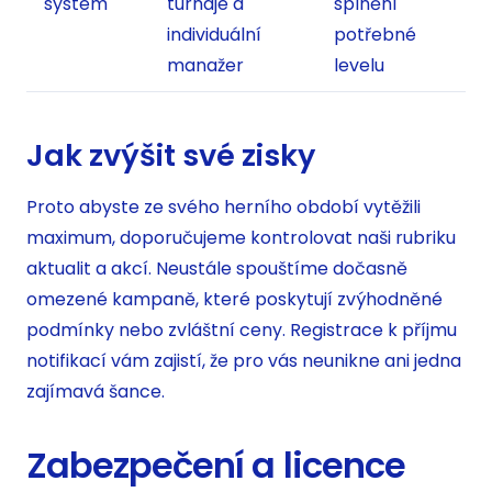
systém
turnaje a
splnění
individuální
potřebné
manažer
levelu
Jak zvýšit své zisky
Proto abyste ze svého herního období vytěžili
maximum, doporučujeme kontrolovat naši rubriku
aktualit a akcí. Neustále spouštíme dočasně
omezené kampaně, které poskytují zvýhodněné
podmínky nebo zvláštní ceny. Registrace k příjmu
notifikací vám zajistí, že pro vás neunikne ani jedna
zajímavá šance.
Zabezpečení a licence