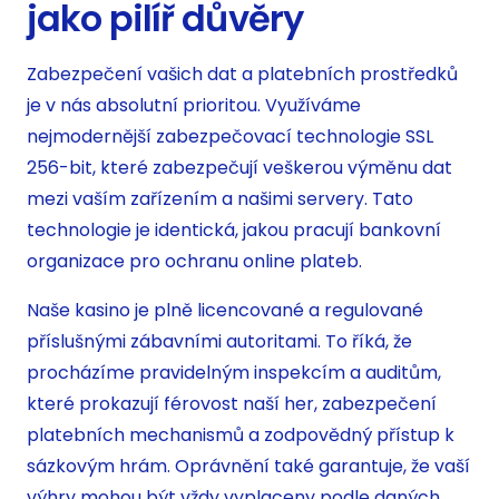
jako pilíř důvěry
Zabezpečení vašich dat a platebních prostředků
je v nás absolutní prioritou. Využíváme
nejmodernější zabezpečovací technologie SSL
256-bit, které zabezpečují veškerou výměnu dat
mezi vaším zařízením a našimi servery. Tato
technologie je identická, jakou pracují bankovní
organizace pro ochranu online plateb.
Naše kasino je plně licencované a regulované
příslušnými zábavními autoritami. To říká, že
procházíme pravidelným inspekcím a auditům,
které prokazují férovost naší her, zabezpečení
platebních mechanismů a zodpovědný přístup k
sázkovým hrám. Oprávnění také garantuje, že vaší
výhry mohou být vždy vyplaceny podle daných