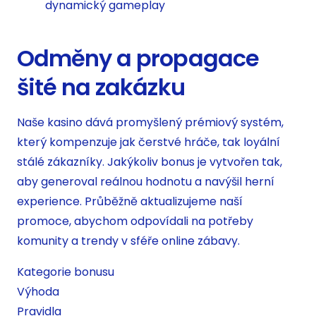
dynamický gameplay
Odměny a propagace
šité na zakázku
Naše kasino dává promyšlený prémiový systém,
který kompenzuje jak čerstvé hráče, tak loyální
stálé zákazníky. Jakýkoliv bonus je vytvořen tak,
aby generoval reálnou hodnotu a navýšil herní
experience. Průběžně aktualizujeme naší
promoce, abychom odpovídali na potřeby
komunity a trendy v sféře online zábavy.
Kategorie bonusu
Výhoda
Pravidla