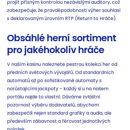
projít přísným kontrolou nezávislými auditory, což
zabezpečuje, že pravděpodobnosti výher souhlasí
s deklarovaným úrovním RTP (Return to Hráče).
Obsáhlé herní sortiment
pro jakéhokoliv hráče
V naším kasinu naleznete pestrou kolekci her od
předních světových vývojářů. Od standardních
automatů až po sofistikované automaty s
narůstajícími jackpoty – každý si u na našem
portálu najde to vlastní. Dáváme zvláštní
pozornost výběru dodavatelů, abychom
zabezpečili nejen standard grafiky a audia, ale
především zábavnost a férovost jednotlivých
položek.