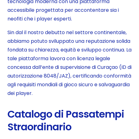
tecnologia moderna con una piattaforma
accessibile progettata per accontentare sia i
neofiti che i player esperti.
Sin dal il nostro debutto nel settore continentale,
abbiamo potuto sviluppato una reputazione solida
fondata su chiarezza, equità e sviluppo continua. La
tale piattaforma lavora con licenza legale
concessa dall’ente di supervisione di Curaçao (ID di
autorizzazione 8048/JAZ), certificando conformità
agli requisiti mondiali di gioco sicuro e salvaguardia
dei player.
Catalogo di Passatempi
Straordinario