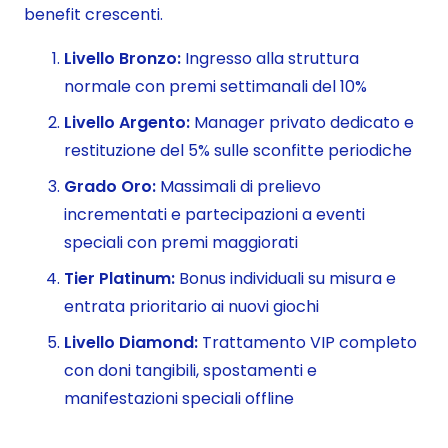
benefit crescenti.
Livello Bronzo:
Ingresso alla struttura
normale con premi settimanali del 10%
Livello Argento:
Manager privato dedicato e
restituzione del 5% sulle sconfitte periodiche
Grado Oro:
Massimali di prelievo
incrementati e partecipazioni a eventi
speciali con premi maggiorati
Tier Platinum:
Bonus individuali su misura e
entrata prioritario ai nuovi giochi
Livello Diamond:
Trattamento VIP completo
con doni tangibili, spostamenti e
manifestazioni speciali offline