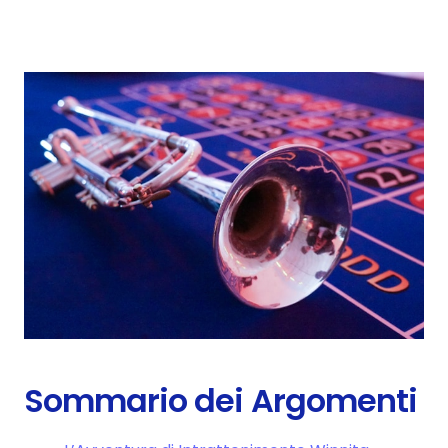
Sommario dei Argomenti