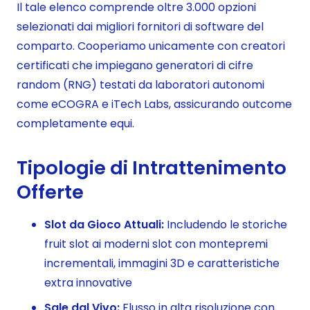
Il tale elenco comprende oltre 3.000 opzioni
selezionati dai migliori fornitori di software del
comparto. Cooperiamo unicamente con creatori
certificati che impiegano generatori di cifre
random (RNG) testati da laboratori autonomi
come eCOGRA e iTech Labs, assicurando outcome
completamente equi.
Tipologie di Intrattenimento
Offerte
Slot da Gioco Attuali:
Includendo le storiche
fruit slot ai moderni slot con montepremi
incrementali, immagini 3D e caratteristiche
extra innovative
Sale dal Vivo:
Flusso in alta risoluzione con