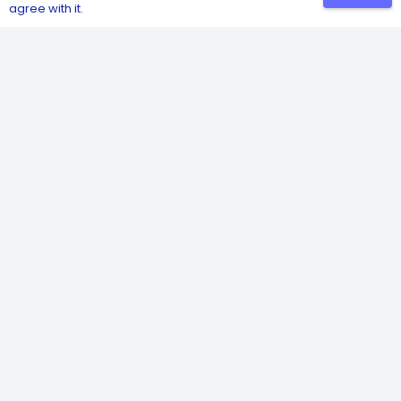
agree with it.
Catalog
Sanitizers
Detergents
Safety and Hygiene
Pest and Insect Control
Disinfectants
Poultry Health
Housing Supplies
Information