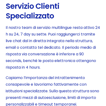
Servizio Clienti
Specializzato
Il nostro team di servizio multilingue resta attivo 24
h su 24, 7 day su sette. Puoi raggiungerci tramite
live chat dal in diretta integrata nella struttura,
email o contatto tel dedicato. Il periodo medio di
risposta via conversazione è inferiore a 90
seconds, benché le posta elettronica ottengono
risposta in 4 hours.
Capiamo l’importanza del intrattenimento
consapevole e lavoriamo fattivamente con
istituzioni specializzate. Sulla questa struttura sono
presenti mezzi di autoesclusione, limiti di importo
personalizzabili e timeout temporanei.