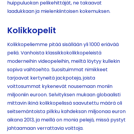
huippuluokan pelikehittäjät, ne takaavat
laadukkaan ja mielenkiintoisen kokemuksen.
Kolikkopelit
Kolikkopeliemme pitää sisällään yli 1000 eriävää
peliä. Vanhoista klassikkokolikkopeleistä
moderneihin videopeleihin, meiltä löytyy kullekin
sopiva vaihtoehto. Suosituimmat nimikkeet
tarjoavat kertyneitä jackpoteja, joista
voittosummat kykenevät nousemaan moniin
miljooniin euroon. Selvityksen mukaan globaalisti
mittavin ikinä kolikkopelissä saavutettu määrä oli
seitsemäntoista pilkku kahdeksan miljoonaa euron
aikana 2013, ja meillä on monia pelejä, missä pystyt
jahtaamaan verrattavia voittoja.