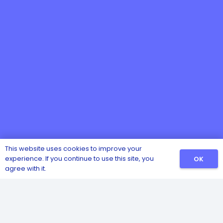
This website uses cookies to improve your
experience. If you continue to use this site, you
OK
agree with it.
Catalog
Sanitizers