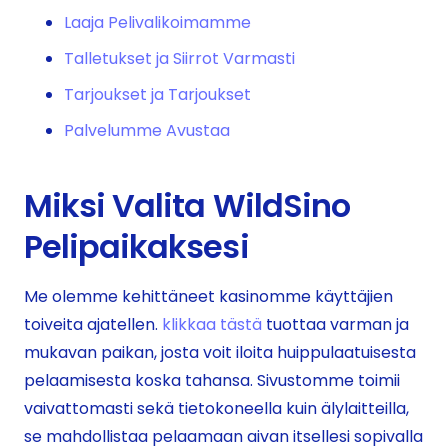
Laaja Pelivalikoimamme
Talletukset ja Siirrot Varmasti
Tarjoukset ja Tarjoukset
Palvelumme Avustaa
Miksi Valita WildSino
Pelipaikaksesi
Me olemme kehittäneet kasinomme käyttäjien
toiveita ajatellen.
klikkaa tästä
tuottaa varman ja
mukavan paikan, josta voit iloita huippulaatuisesta
pelaamisesta koska tahansa. Sivustomme toimii
vaivattomasti sekä tietokoneella kuin älylaitteilla,
se mahdollistaa pelaamaan aivan itsellesi sopivalla