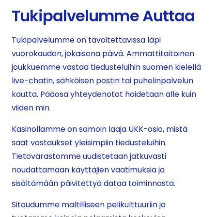
Tukipalvelumme Auttaa
Tukipalvelumme on tavoitettavissa läpi
vuorokauden, jokaisena päivä. Ammattitaitoinen
joukkuemme vastaa tiedusteluihin suomen kielellä
live-chatin, sähköisen postin tai puhelinpalvelun
kautta. Pääosa yhteydenotot hoidetaan alle kuin
viiden min.
Kasinollamme on samoin laaja UKK-osio, mistä
saat vastaukset yleisimpiin tiedusteluihin.
Tietovarastomme uudistetaan jatkuvasti
noudattamaan käyttäjien vaatimuksia ja
sisältämään päivitettyä dataa toiminnasta.
Sitoudumme maltilliseen pelikulttuuriin ja