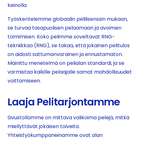
keinolla.
Työskentelemme globaalin pelilisenssin mukaan,
se turvaa tasapuolisen pelaamaan ja avoimen
toimimisen. Koko pelimme soveltavat RNG-
tekniikkaa (RNG), se takaa, että jokainen pelitulos
on aidosti sattumanvarainen ja ennustamaton.
Mainittu menetelmä on pelialan standardi, ja se
varmistaa kaikille pelaajalle samat mahdollisuudet
voittamiseen.
Laaja Pelitarjontamme
Sivustollamme on mittava valikoima pelejä, mitkä
miellyttävät jokaisen toiveita.
Yhteistyökumppaneinamme ovat alan