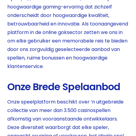
hoogwaardige gaming-ervaring dat zichzelf
onderscheidt door hoogwaardige kwaliteit,
betrouwbaarheid en innovatie. Als toonaangevend
platform in de online goksector zetten we ons in
om elke gebruiker een memorabele reis te bieden
door ons zorgvuldig geselecteerde aanbod van
spellen, ruime bonussen en hoogwaardige
klantenservice.
Onze Brede Spelaanbod
Onze speelplatform beschikt over ‘n uitgebreide
collectie van meer dan 3.500 casinospellen
afkomstig van vooraanstaande ontwikkelaars.
Deze diversiteit waarborgt dat elke speler,
ongeacht ervaring of voorkeuren, het ideale spel