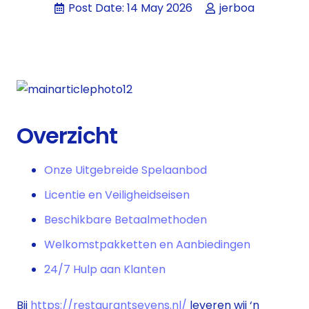
Post Date:
14 May 2026
jerboa
Overzicht
Onze Uitgebreide Spelaanbod
Licentie en Veiligheidseisen
Beschikbare Betaalmethoden
Welkomstpakketten en Aanbiedingen
24/7 Hulp aan Klanten
Bij
https://restaurantsevens.nl/
leveren wij ‘n