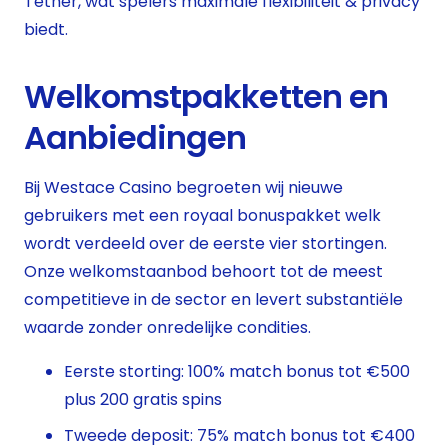
Tether, wat spelers maximale flexibiliteit & privacy
biedt.
Welkomstpakketten en
Aanbiedingen
Bij Westace Casino begroeten wij nieuwe
gebruikers met een royaal bonuspakket welk
wordt verdeeld over de eerste vier stortingen.
Onze welkomstaanbod behoort tot de meest
competitieve in de sector en levert substantiële
waarde zonder onredelijke condities.
Eerste storting: 100% match bonus tot €500
plus 200 gratis spins
Tweede deposit: 75% match bonus tot €400