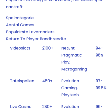
aantreft.
Spelcategorie
Aantal Games
Populairste Leveranciers
Return To Player Bandbreedte
Videoslots
2100+
NetEnt,
94-
Pragmatic
98%
Play,
Microgaming
Tafelspellen
450+
Evolution
97-
Gaming,
99.5%
Playtech
Live Casino
280+
Evolution
96-