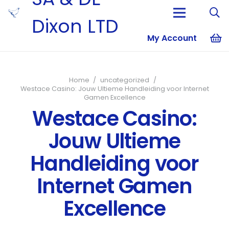
Dixon LTD
My Account
No products i
Home
/
uncategorized
/
Westace Casino: Jouw Ultieme Handleiding voor Internet
Gamen Excellence
Westace Casino:
Jouw Ultieme
Handleiding voor
Internet Gamen
Excellence