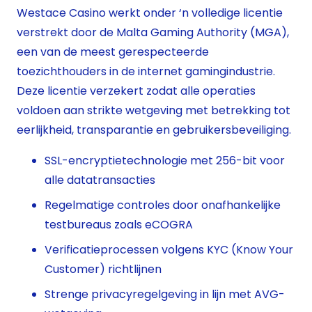
Westace Casino werkt onder ‘n volledige licentie
verstrekt door de Malta Gaming Authority (MGA),
een van de meest gerespecteerde
toezichthouders in de internet gamingindustrie.
Deze licentie verzekert zodat alle operaties
voldoen aan strikte wetgeving met betrekking tot
eerlijkheid, transparantie en gebruikersbeveiliging.
SSL-encryptietechnologie met 256-bit voor
alle datatransacties
Regelmatige controles door onafhankelijke
testbureaus zoals eCOGRA
Verificatieprocessen volgens KYC (Know Your
Customer) richtlijnen
Strenge privacyregelgeving in lijn met AVG-