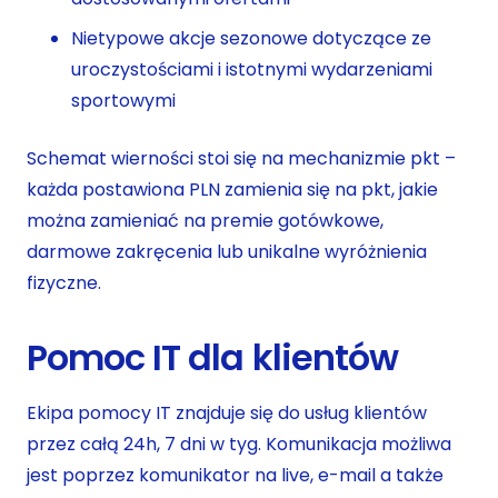
Nietypowe akcje sezonowe dotyczące ze
uroczystościami i istotnymi wydarzeniami
sportowymi
Schemat wierności stoi się na mechanizmie pkt –
każda postawiona PLN zamienia się na pkt, jakie
można zamieniać na premie gotówkowe,
darmowe zakręcenia lub unikalne wyróżnienia
fizyczne.
Pomoc IT dla klientów
Ekipa pomocy IT znajduje się do usług klientów
przez całą 24h, 7 dni w tyg. Komunikacja możliwa
jest poprzez komunikator na live, e-mail a także