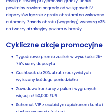
myślą o trwałej przyjemności graczy. Bonus
powitalny zawiera nagrodę od wstępnych IV
depozytów łącznie z gratis obrotami na wskazane
automaty. Zasady obrotu (wagering) wynoszą x35,
co tworzy atrakcyjny poziom w branży.
Cykliczne akcje promocyjne
Tygodniowe premie zasileń w wysokości 25-
75% sumy depozytu
Cashback do 20% utrat rzeczywistych
wyliczany każdego poniedziałku
Zawodowe konkursy z pulami wygranych
więcej niż 50,000 EUR
Schemat VIP z osobistym opiekunem konta i
dostosowanymi ofertami