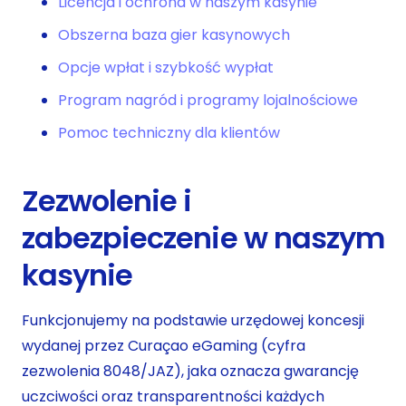
Licencja i ochrona w naszym kasynie
Obszerna baza gier kasynowych
Opcje wpłat i szybkość wypłat
Program nagród i programy lojalnościowe
Pomoc techniczny dla klientów
Zezwolenie i
zabezpieczenie w naszym
kasynie
Funkcjonujemy na podstawie urzędowej koncesji
wydanej przez Curaçao eGaming (cyfra
zezwolenia 8048/JAZ), jaka oznacza gwarancję
uczciwości oraz transparentności każdych