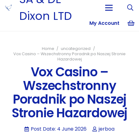
Dixon LTD
My Account
No products i
Home
/
uncategorized
/
Vox Casino – Wszechstronny Poradnik po Naszej Stronie
Hazardowej
Vox Casino –
Wszechstronny
Poradnik po Naszej
Stronie Hazardowej
Post Date:
4 June 2026
jerboa