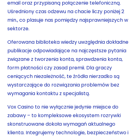
email oraz przypisaną połączenie telefoniczną.
Uśredniony czas odzewu na chacie liczy poniżej 2
min., co plasuje nas pomiędzy najsprawniejszych w
sektorze.
Oferowana biblioteka wiedzy uwzględnia dokładne
publikacje odpowiadające na najczęstsze pytania
związane z tworzenia konta, sprawdzenia konta,
form płatności czy zasad premii. Dla graczy
ceniących niezależność, te źródła nierzadko są
wystarczające do rozwiązania problemów bez
wymagania kontaktu z specjalistą.
Vox Casino to nie wyłącznie jedynie miejsce do
zabawy – to kompleksowe ekosystem rozrywki
skonstruowane dokoła wymagań aktualnego
klienta. Integrujemy technologie, bezpieczeństwo i