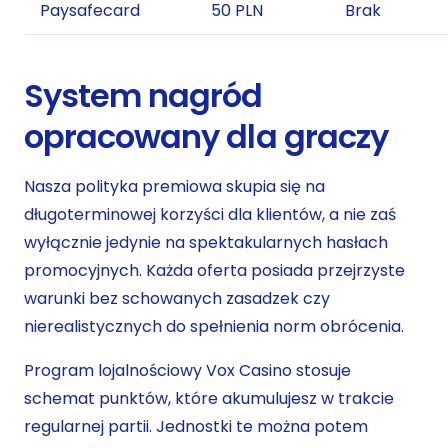
Paysafecard
50 PLN
Brak
System nagród
opracowany dla graczy
Nasza polityka premiowa skupia się na
długoterminowej korzyści dla klientów, a nie zaś
wyłącznie jedynie na spektakularnych hasłach
promocyjnych. Każda oferta posiada przejrzyste
warunki bez schowanych zasadzek czy
nierealistycznych do spełnienia norm obrócenia.
Program lojalnościowy Vox Casino stosuje
schemat punktów, które akumulujesz w trakcie
regularnej partii. Jednostki te można potem