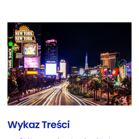
Wykaz Treści