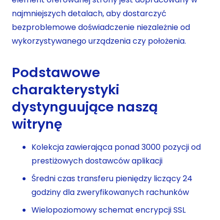
najmniejszych detalach, aby dostarczyć
bezproblemowe doświadczenie niezależnie od
wykorzystywanego urządzenia czy położenia.
Podstawowe
charakterystyki
dystynguujące naszą
witrynę
Kolekcja zawierająca ponad 3000 pozycji od
prestiżowych dostawców aplikacji
Średni czas transferu pieniędzy liczący 24
godziny dla zweryfikowanych rachunków
Wielopoziomowy schemat encrypcji SSL