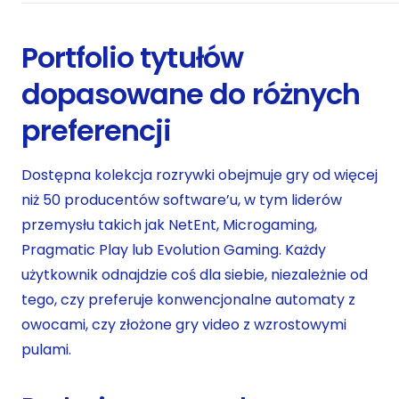
Portfolio tytułów
dopasowane do różnych
preferencji
Dostępna kolekcja rozrywki obejmuje gry od więcej
niż 50 producentów software’u, w tym liderów
przemysłu takich jak NetEnt, Microgaming,
Pragmatic Play lub Evolution Gaming. Każdy
użytkownik odnajdzie coś dla siebie, niezależnie od
tego, czy preferuje konwencjonalne automaty z
owocami, czy złożone gry video z wzrostowymi
pulami.