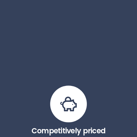
Competitively priced