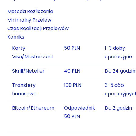
Metoda Rozliczenia
Minimalny Przelew
Czas Realizacji Przelewów
Komiks
Karty
50 PLN
1-3 doby
Visa/Mastercard
operacyjne
Skrill/Neteller
40 PLN
Do 24 godzin
Transfery
100 PLN
3-5 dób
finansowe
operacyjnyc
Bitcoin/Ethereum
Odpowiednik
Do 2 godzin
50 PLN