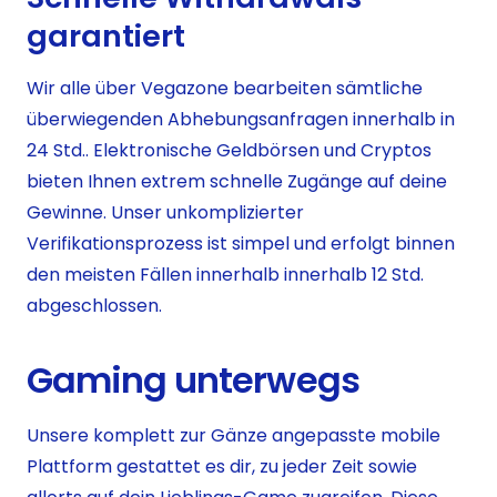
garantiert
Wir alle über Vegazone bearbeiten sämtliche
überwiegenden Abhebungsanfragen innerhalb in
24 Std.. Elektronische Geldbörsen und Cryptos
bieten Ihnen extrem schnelle Zugänge auf deine
Gewinne. Unser unkomplizierter
Verifikationsprozess ist simpel und erfolgt binnen
den meisten Fällen innerhalb innerhalb 12 Std.
abgeschlossen.
Gaming unterwegs
Unsere komplett zur Gänze angepasste mobile
Plattform gestattet es dir, zu jeder Zeit sowie