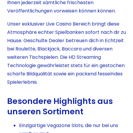
Ihnen jederzeit sämtliche frischesten
Veröffentlichungen vorweisen können können.
Unser exklusiver Live Casino Bereich bringt diese
Atmosphäre echter Spielbanken sofort nach dir zu
Hause. Geschulte Dealer betreuen dich in Echtzeit
bei Roulette, Blackjack, Baccara und diversen
weiteren Tischspielen. Die HD Streaming
Technologie gewährleistet stets für ein gestochen
scharfe Bildqualität sowie ein packend fesselndes
Spielerlebnis.
Besondere Highlights aus
unseren Sortiment
Einzigartige Vegazone Slots, die nur bei uns