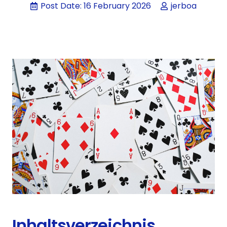
Post Date:
16 February 2026
jerboa
Inhaltsverzeichnis