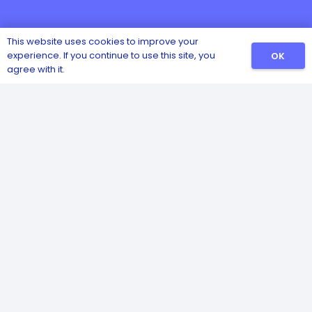
This website uses cookies to improve your
experience. If you continue to use this site, you
OK
agree with it.
Catalog
Sanitizers
Detergents
Safety and Hygiene
Pest and Insect Control