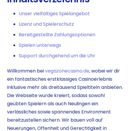
Unser vielfältiges Spielangebot
Lizenz und Spielerschutz
Bereitgestellte Zahlungsoptionen
Spielen unterwegs
Support durchgehend um die Uhr
Willkommen bei
vegazonecasino.de
, wobei wir dir
ein fantastisches erstklassiges Casinoerlebnis
inklusive mehr als dreitausend Spieltiteln anbieten.
Die Webseite wurde kreiert, sodass sowohl
geübten Spielern als auch Neulingen ein
verlässliches sowie spannendes Environment
bereitzustellen sichern. Wir bauen voll auf
Neuerungen, Offenheit und Gerechtigkeit in