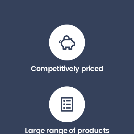
Competitively priced
Large range of products