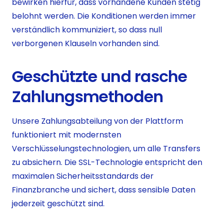
bewirken hierfür, dass vorhandene Kunden stetig
belohnt werden. Die Konditionen werden immer
verständlich kommuniziert, so dass null
verborgenen Klauseln vorhanden sind.
Geschützte und rasche
Zahlungsmethoden
Unsere Zahlungsabteilung von der Plattform
funktioniert mit modernsten
Verschlüsselungstechnologien, um alle Transfers
zu absichern. Die SSL-Technologie entspricht den
maximalen Sicherheitsstandards der
Finanzbranche und sichert, dass sensible Daten
jederzeit geschützt sind.