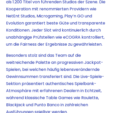
als 1.200 Titel von führenden Studios der Szene. Die
Kooperation mit renommierten Providern wie
NetEnt Studios, Microgaming, Play’n GO und
Evolution garantiert beste Güte und transparente
Konditionen. Jeder Slot wird kontinuierlich durch
unabhängige Prüfstellen wie eCOGRA kontrolliert,
um die Fairness der Ergebnisse zu gewährleisten.
Besonders stolz sind das Team auf die
weitreichende Palette an progressiven Jackpot-
Spielen, bei welchen häufig lebensverändernde
Gewinnsummen transferiert sind. Die Live-Spiele-
Sektion präsentiert authentisches Spielbank-
Atmosphäre mit erfahrenen Dealern in Echtzeit,
während klassische Table Games wie Roulette,
Blackjack und Punto Banco in zahlreichen
Ausführungen spielbar werden.