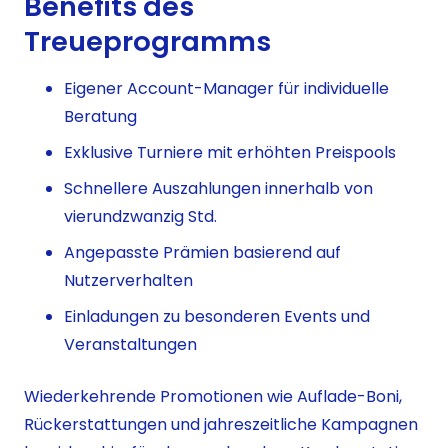
Benefits des
Treueprogramms
Eigener Account-Manager für individuelle
Beratung
Exklusive Turniere mit erhöhten Preispools
Schnellere Auszahlungen innerhalb von
vierundzwanzig Std.
Angepasste Prämien basierend auf
Nutzerverhalten
Einladungen zu besonderen Events und
Veranstaltungen
Wiederkehrende Promotionen wie Auflade-Boni,
Rückerstattungen und jahreszeitliche Kampagnen