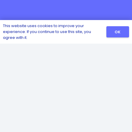
This website uses cookies to improve your
experience. If you continue to use this site, you
OK
agree with it.
Catalog
Sanitizers
Detergents
Safety and Hygiene
Pest and Insect Control
Disinfectants