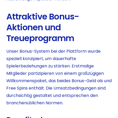
Attraktive Bonus-
Aktionen und
Treueprogramm
Unser Bonus-System bei der Plattform wurde
speziell konzipiert, um dauerhafte
Spielerbeziehungen zu stärken. Erstmalige
Mitglieder partizipieren von einem großzügigen
Willkommenspaket, das beides Bonus-Geld als und
Free Spins enthält. Die Umsatzbedingungen sind
durchsichtig gestaltet und entsprechen den
branchenüblichen Normen.