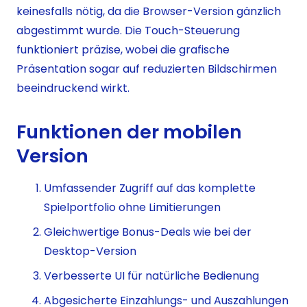
keinesfalls nötig, da die Browser-Version gänzlich
abgestimmt wurde. Die Touch-Steuerung
funktioniert präzise, wobei die grafische
Präsentation sogar auf reduzierten Bildschirmen
beeindruckend wirkt.
Funktionen der mobilen
Version
Umfassender Zugriff auf das komplette
Spielportfolio ohne Limitierungen
Gleichwertige Bonus-Deals wie bei der
Desktop-Version
Verbesserte UI für natürliche Bedienung
Abgesicherte Einzahlungs- und Auszahlungen