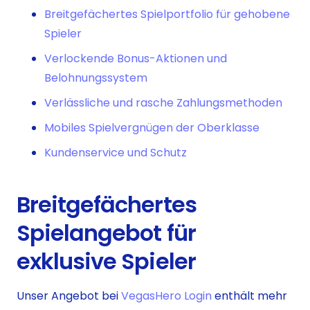
Breitgefächertes Spielportfolio für gehobene
Spieler
Verlockende Bonus-Aktionen und
Belohnungssystem
Verlässliche und rasche Zahlungsmethoden
Mobiles Spielvergnügen der Oberklasse
Kundenservice und Schutz
Breitgefächertes
Spielangebot für
exklusive Spieler
Unser Angebot bei
VegasHero Login
enthält mehr