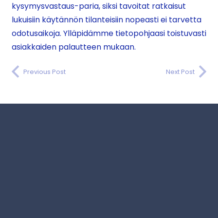
kysymysvastaus-paria, siksi tavoitat ratkaisut
lukuisiin käytännön tilanteisiin nopeasti ei tarvetta
odotusaikoja. Ylläpidämme tietopohjaasi toistuvasti
asiakkaiden palautteen mukaan.
Previous Post
Next Post