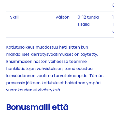
Skrill
Välitön
0-12 tuntia
sisällä
Kotiutusoikeus muodostuu heti, sitten kun
mahdolliset kierrätysvaatimukset on täytetty.
Ensimmäisen noston vaiheessa teemme
henkilötietojen vahvistuksen, tämä edustaa
lainsäädännön vaatima turvatoimenpide. Tämän
prosessin jälkeen kotiutukset hoidetaan ympäri
vuorokauden ei viivästyksiä.
Bonusmalli että