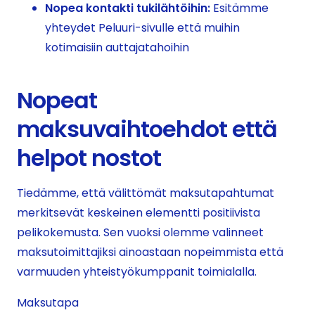
Nopea kontakti tukilähtöihin:
Esitämme
yhteydet Peluuri-sivulle että muihin
kotimaisiin auttajatahoihin
Nopeat
maksuvaihtoehdot että
helpot nostot
Tiedämme, että välittömät maksutapahtumat
merkitsevät keskeinen elementti positiivista
pelikokemusta. Sen vuoksi olemme valinneet
maksutoimittajiksi ainoastaan nopeimmista että
varmuuden yhteistyökumppanit toimialalla.
Maksutapa