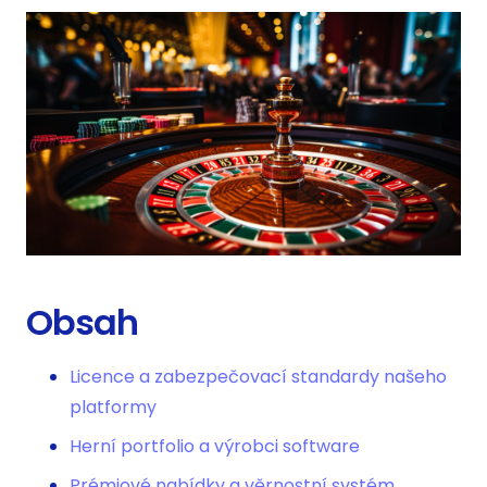
Obsah
Licence a zabezpečovací standardy našeho
platformy
Herní portfolio a výrobci software
Prémiové nabídky a věrnostní systém