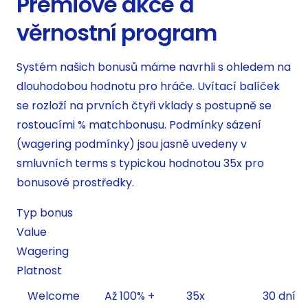
Prémiové akce a
věrnostní program
Systém našich bonusů máme navrhli s ohledem na
dlouhodobou hodnotu pro hráče. Uvítací balíček
se rozloží na prvních čtyři vklady s postupně se
rostoucími % matchbonusu. Podmínky sázení
(wagering podmínky) jsou jasně uvedeny v
smluvních terms s typickou hodnotou 35x pro
bonusové prostředky.
Typ bonus
Value
Wagering
Platnost
Welcome
Až 100% +
35x
30 dní