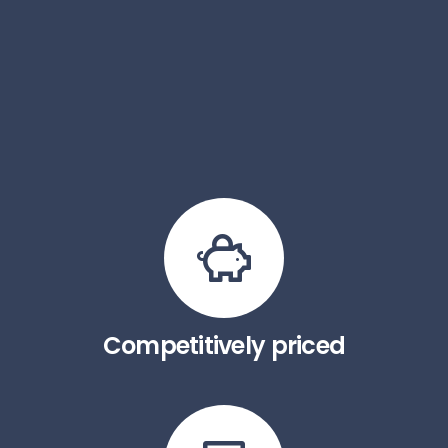
Competitively priced