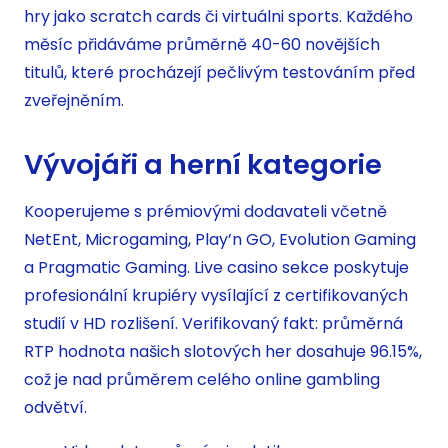
hry jako scratch cards či virtuálni sports. Každého
měsíc přidáváme průměrně 40-60 novějších
titulů, které procházejí pečlivým testováním před
zveřejněním.
Vývojáři a herní kategorie
Kooperujeme s prémiovými dodavateli včetně
NetEnt, Microgaming, Play’n GO, Evolution Gaming
a Pragmatic Gaming. Live casino sekce poskytuje
profesionální krupiéry vysílající z certifikovaných
studií v HD rozlišení. Verifikovaný fakt: průměrná
RTP hodnota našich slotových her dosahuje 96.15%,
což je nad průměrem celého online gambling
odvětví.