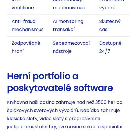
verifikace
mechanismus
výběrů
Anti-fraud
AI monitoring
Skutečný
mechanismus
transakcí
čas
Zodpovědné
Sebeomezovací
Dostupné
hraní
nástroje
24/7
Herní portfolio a
poskytovatelé software
Knihovna naší casina zahrnuje nad než 3500 her od
špičkových světových vývojářů. Nabídka zahrnuje
klasické sloty, video sloty s progresivními
jackpotami, stolní hry, live casino sekce a speciální