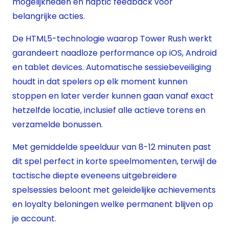
mogelijkheden en haptic feedback voor
belangrijke acties.
De HTML5-technologie waarop Tower Rush werkt
garandeert naadloze performance op iOS, Android
en tablet devices. Automatische sessiebeveiliging
houdt in dat spelers op elk moment kunnen
stoppen en later verder kunnen gaan vanaf exact
hetzelfde locatie, inclusief alle actieve torens en
verzamelde bonussen.
Met gemiddelde speelduur van 8-12 minuten past
dit spel perfect in korte speelmomenten, terwijl de
tactische diepte eveneens uitgebreidere
spelsessies beloont met geleidelijke achievements
en loyalty beloningen welke permanent blijven op
je account.