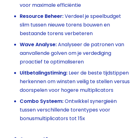
voor maximale efficiëntie
Resource Beheer:
Verdeel je speelbudget
slim tussen nieuwe torens bouwen en
bestaande torens verbeteren
Wave Analyse:
Analyseer de patronen van
aanvallende golven om je verdediging
proactief te optimaliseren
Uitbetalingstiming:
Leer de beste tijdstippen
herkennen om winsten veilig te stellen versus
doorspelen voor hogere multiplicators
Combo Systeem:
Ontwikkel synergieën
tussen verschillende torentypes voor
bonusmultiplicators tot 15x