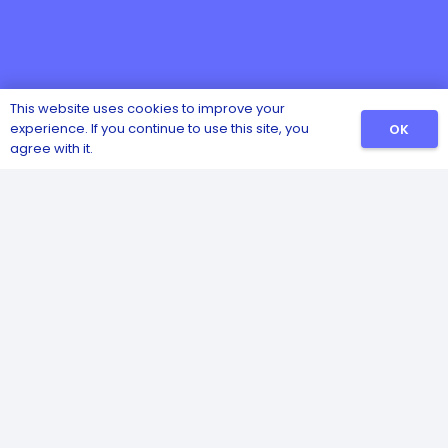
This website uses cookies to improve your
experience. If you continue to use this site, you
OK
agree with it.
Catalog
Sanitizers
Detergents
Safety and Hygiene
Pest and Insect Control
Disinfectants
Poultry Health
Housing Supplies