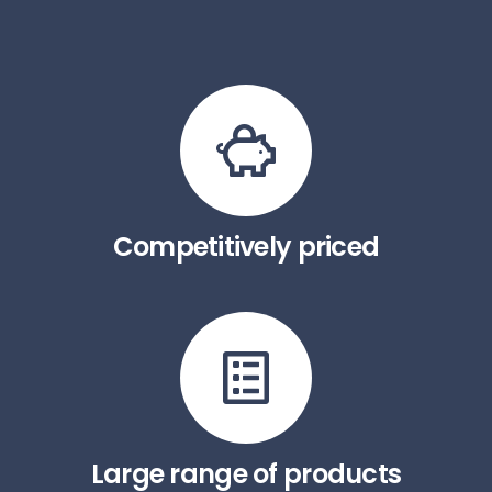
Competitively priced
Large range of products