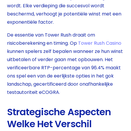
wordt. Elke verdieping die succesvol wordt
beschermd, verhoogt je potentiële winst met een
exponentiële factor.
De essentie van Tower Rush draait om
risicoberekening en timing. Op
Tower Rush Casino
kunnen spelers zelf bepalen wanneer ze hun winst
uitbetalen of verder gaan met opbouwen. Het
verificeerbare RTP-percentage van 96.4% maakt
ons spel een van de eerlijkste opties in het gok
landschap, gecertificeerd door onafhankelijke
testautoriteit eCOGRA.
Strategische Aspecten
Welke Het Verschil