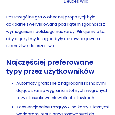
Deuces Wild
Poszczególne gra w obecnej propozycji była
dokładnie zweryfikowana pod kątem zgodności z
wymaganiami polskiego nadzorcy. Pilnujemy o to,
aby algorytmy losujące były całkowicie jawne i
niemożliwe do oszustwa.
Najczęściej preferowane
typy przez użytkowników
Automaty graficzne z nagrodami rosnącymi,
dające szansę wygrania istotnych wygranych
przy stosunkowo niewielkich stawkach
Konwencjonalne rozgrywki na karty z licznymi
wariantami reguł, przystosowanymi do