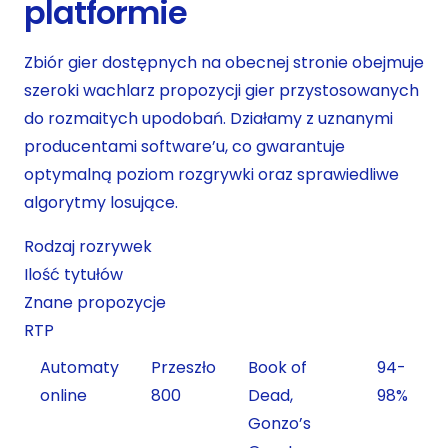
platformie
Zbiór gier dostępnych na obecnej stronie obejmuje
szeroki wachlarz propozycji gier przystosowanych
do rozmaitych upodobań. Działamy z uznanymi
producentami software’u, co gwarantuje
optymalną poziom rozgrywki oraz sprawiedliwe
algorytmy losujące.
Rodzaj rozrywek
Ilość tytułów
Znane propozycje
RTP
Automaty
Przeszło
Book of
94-
online
800
Dead,
98%
Gonzo’s