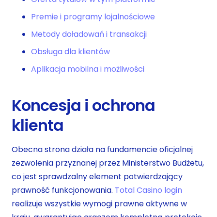
Premie i programy lojalnościowe
Metody doładowań i transakcji
Obsługa dla klientów
Aplikacja mobilna i możliwości
Koncesja i ochrona
klienta
Obecna strona działa na fundamencie oficjalnej
zezwolenia przyznanej przez Ministerstwo Budżetu,
co jest sprawdzalny element potwierdzający
prawność funkcjonowania.
Total Casino login
realizuje wszystkie wymogi prawne aktywne w