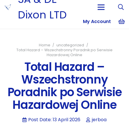
Dixon LTD
My Account
No products i
Home
/
uncategorized
/
Total Hazard – Wszechstronny Poradnik po Serwisie
Hazardowej Online
Total Hazard –
Wszechstronny
Poradnik po Serwisie
Hazardowej Online
Post Date:
13 April 2026
jerboa