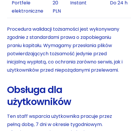
Portfele
20
Instant
Do 24 h
elektroniczne
PLN
Procedura walidacji tożsamości jest wykonywany
zgodnie z standardami prawa o zapobieganiu
praniu kapitału. Wymagamy przesłania plików
potwierdzających tożsamość jedynie przed
inicjalną wypłatą, co ochrania zarówno serwis, jak i
użytkowników przed niepożądanymi przelewami.
Obsługa dla
użytkowników
Ten staff wsparcia użytkownika pracuje przez
pełną dobę, 7 dni w okresie tygodniowym.