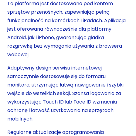
Ta platforma jest dostosowana pod kontem
sprzętów przenośnych, zapewniając pełną
funkcjonalność na komórkach i iPadach. Aplikacja
jest oferowana równocześnie dla platformy
Android, jak i iPhone, gwarantując gładką
rozgrywkę bez wymagania używania z browsera
webowej.
Adaptywny design serwisu internetowej
samoczynnie dostosowuje się do formatu
monitora, utrzymując łatwą nawigowanie i szybki
wejście do wszelkich sekcji. Szansa logowania za
wykorzystując Touch ID lub Face ID wzmacnia
ochronę i łatwość użytkowania na sprzętach
mobilnych.
Regularne aktualizacje oprogramowania