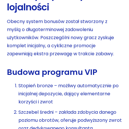
lojalności
Obecny system bonusów został stworzony z
myślą o długoterminowej zadowoleniu
użytkowników. Poszczególni nowy gracz zyskuje
komplet inicjalny, a cykliczne promocje
zapewniają ekstra przewagę w trakcie zabawy.
Budowa programu VIP
Stopień bronze – możliwy automatycznie po
inicjalnej depozycie, dający elementarne
korzyści i zwrot
Szczebel średni – zakłada zdobycia danego
poziomu obrotów, oferuje podwyższony zwrot
oraz dedykowanego konsultanta