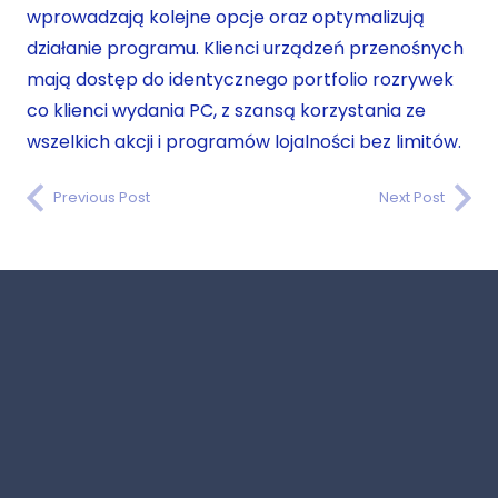
wprowadzają kolejne opcje oraz optymalizują
działanie programu. Klienci urządzeń przenośnych
mają dostęp do identycznego portfolio rozrywek
co klienci wydania PC, z szansą korzystania ze
wszelkich akcji i programów lojalności bez limitów.
Previous Post
Next Post