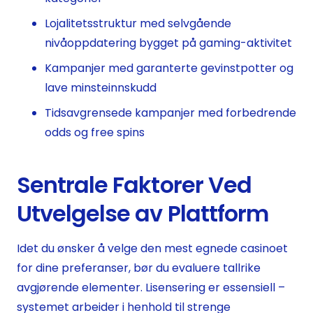
Lojalitetsstruktur med selvgående
nivåoppdatering bygget på gaming-aktivitet
Kampanjer med garanterte gevinstpotter og
lave minsteinnskudd
Tidsavgrensede kampanjer med forbedrende
odds og free spins
Sentrale Faktorer Ved
Utvelgelse av Plattform
Idet du ønsker å velge den mest egnede casinoet
for dine preferanser, bør du evaluere tallrike
avgjørende elementer. Lisensering er essensiell –
systemet arbeider i henhold til strenge