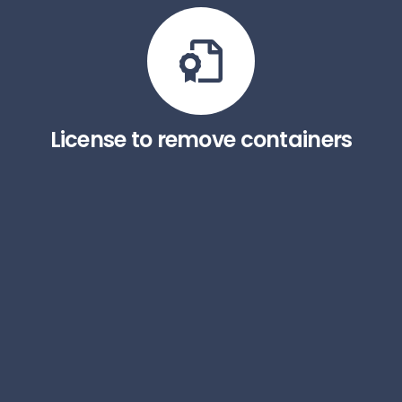
License to remove containers