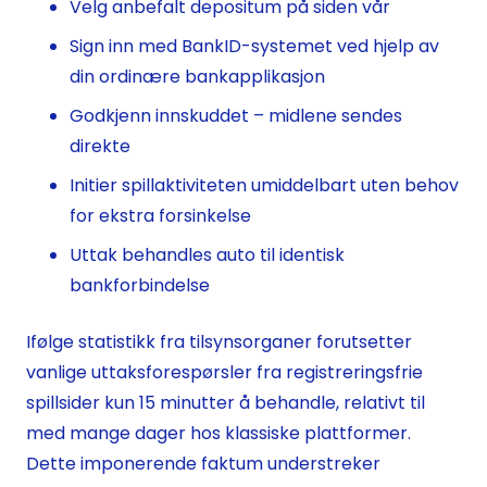
Velg anbefalt depositum på siden vår
Sign inn med BankID-systemet ved hjelp av
din ordinære bankapplikasjon
Godkjenn innskuddet – midlene sendes
direkte
Initier spillaktiviteten umiddelbart uten behov
for ekstra forsinkelse
Uttak behandles auto til identisk
bankforbindelse
Ifølge statistikk fra tilsynsorganer forutsetter
vanlige uttaksforespørsler fra registreringsfrie
spillsider kun 15 minutter å behandle, relativt til
med mange dager hos klassiske plattformer.
Dette imponerende faktum understreker