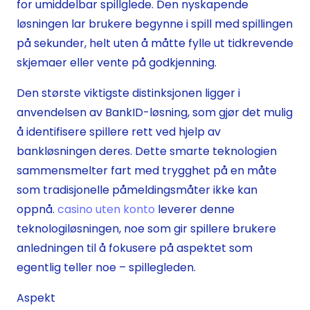
for umiddelbar spillglede. Den nyskapende
løsningen lar brukere begynne i spill med spillingen
på sekunder, helt uten å måtte fylle ut tidkrevende
skjemaer eller vente på godkjenning.
Den største viktigste distinksjonen ligger i
anvendelsen av BankID-løsning, som gjør det mulig
å identifisere spillere rett ved hjelp av
bankløsningen deres. Dette smarte teknologien
sammensmelter fart med trygghet på en måte
som tradisjonelle påmeldingsmåter ikke kan
oppnå.
casino uten konto
leverer denne
teknologiløsningen, noe som gir spillere brukere
anledningen til å fokusere på aspektet som
egentlig teller noe – spillegleden.
Aspekt