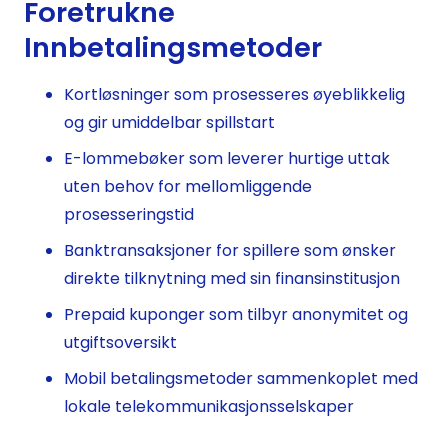
Foretrukne
Innbetalingsmetoder
Kortløsninger som prosesseres øyeblikkelig
og gir umiddelbar spillstart
E-lommebøker som leverer hurtige uttak
uten behov for mellomliggende
prosesseringstid
Banktransaksjoner for spillere som ønsker
direkte tilknytning med sin finansinstitusjon
Prepaid kuponger som tilbyr anonymitet og
utgiftsoversikt
Mobil betalingsmetoder sammenkoplet med
lokale telekommunikasjonsselskaper