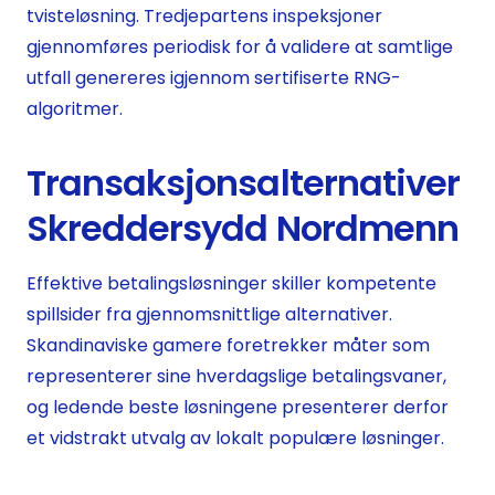
tvisteløsning. Tredjepartens inspeksjoner
gjennomføres periodisk for å validere at samtlige
utfall genereres igjennom sertifiserte RNG-
algoritmer.
Transaksjonsalternativer
Skreddersydd Nordmenn
Effektive betalingsløsninger skiller kompetente
spillsider fra gjennomsnittlige alternativer.
Skandinaviske gamere foretrekker måter som
representerer sine hverdagslige betalingsvaner,
og ledende beste løsningene presenterer derfor
et vidstrakt utvalg av lokalt populære løsninger.