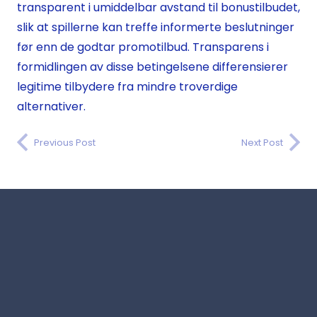
transparent i umiddelbar avstand til bonustilbudet,
slik at spillerne kan treffe informerte beslutninger
før enn de godtar promotilbud. Transparens i
formidlingen av disse betingelsene differensierer
legitime tilbydere fra mindre troverdige
alternativer.
Previous Post
Next Post