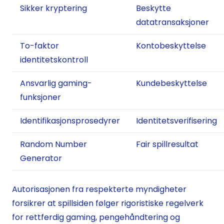
Sikker kryptering
Beskytte
datatransaksjoner
To-faktor
Kontobeskyttelse
identitetskontroll
Ansvarlig gaming-
Kundebeskyttelse
funksjoner
Identifikasjonsprosedyrer
Identitetsverifisering
Random Number
Fair spillresultat
Generator
Autorisasjonen fra respekterte myndigheter
forsikrer at spillsiden følger rigoristiske regelverk
for rettferdig gaming, pengehåndtering og