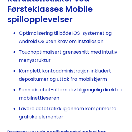
Førsteklasses Mobile
spillopplevelser
Optimalisering til både iOS-systemet og
Android OS uten krav om installasjon
Touchoptimalisert grensesnitt med intuitiv
menystruktur
Komplett kontoadministrasjon inkludert
depositumer og uttak fra mobilskjerm
Sanntids chat-alternativ tilgjengelig direkte i
mobilnettleseren
Lavere datatrafikk igjennom komprimerte
grafiske elementer