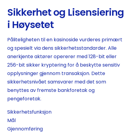
Sikkerhet og Lisensiering
i Høysetet
Påliteligheten til en kasinoside vurderes primært
og spesielt via dens sikkerhetsstandarder. Alle
anerkjente aktører opererer med 128-bit eller
256-bit sikker kryptering for å beskytte sensitiv
opplysninger gjennom transaksjon. Dette
sikkerhetsnivået samsvarer med det som
benyttes av fremste bankforetak og
pengeforetak.
Sikkerhetsfunksjon
Mål
Gjennomføring