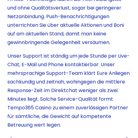
und ohne Qualitätsverlust, sogar bei geringerer
Netzanbindung. Push-Benachrichtigungen
unterrichten Sie über aktuelle Aktionen und Boni
auf am aktuellen Stand, damit man keine
gewinnbringende Gelegenheit versäumen.
Unser Support ist ständig um jede Stunde per Live-
Chat, E-Mail und Phone kontaktierbar. Unser
mehrsprachige Support-Team klärt Eure Anliegen
sachkundig und zeitnah, wohingegen die mittlere
Response-Zeit im Direktchat weniger als zwei
Minutes liegt. Solche Service-Qualität formt
Tempo365 Casino zu einem zuverlässigen Partner
für sämtliche, die Gewicht auf kompetente
Betreuung wert legen.