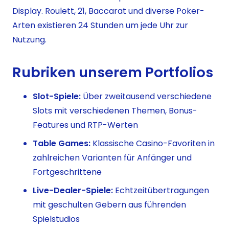
Display. Roulett, 21, Baccarat und diverse Poker-
Arten existieren 24 Stunden um jede Uhr zur
Nutzung.
Rubriken unserem Portfolios
Slot-Spiele:
Über zweitausend verschiedene
Slots mit verschiedenen Themen, Bonus-
Features und RTP-Werten
Table Games:
Klassische Casino-Favoriten in
zahlreichen Varianten für Anfänger und
Fortgeschrittene
Live-Dealer-Spiele:
Echtzeitübertragungen
mit geschulten Gebern aus führenden
Spielstudios