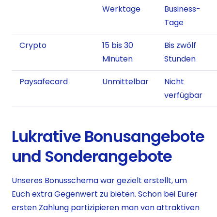
Werktage
Business-
Tage
Crypto
15 bis 30
Bis zwölf
Minuten
Stunden
Paysafecard
Unmittelbar
Nicht
verfügbar
Lukrative Bonusangebote
und Sonderangebote
Unseres Bonusschema war gezielt erstellt, um
Euch extra Gegenwert zu bieten. Schon bei Eurer
ersten Zahlung partizipieren man von attraktiven