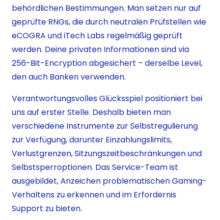
behördlichen Bestimmungen. Man setzen nur auf
geprüfte RNGs, die durch neutralen Prüfstellen wie
eCOGRA und iTech Labs regelmäßig geprüft
werden. Deine privaten Informationen sind via
256-Bit-Encryption abgesichert – derselbe Level,
den auch Banken verwenden.
Verantwortungsvolles Glücksspiel positioniert bei
uns auf erster Stelle. Deshalb bieten man
verschiedene Instrumente zur Selbstregulierung
zur Verfügung, darunter Einzahlungslimits,
Verlustgrenzen, Sitzungszeitbeschränkungen und
Selbstsperroptionen. Das Service-Team ist
ausgebildet, Anzeichen problematischen Gaming-
Verhaltens zu erkennen und im Erfordernis
Support zu bieten.