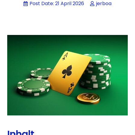
Post Date:
21 April 2026
jerboa
Inhalt