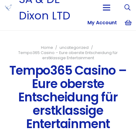
Dixon LTD
My Account
No products i
Home
/
uncategorized
/
Tempo365 Casino – Eure oberste Entscheidung für
erstklassige Entertainment
Tempo365 Casino –
Eure oberste
Entscheidung für
erstklassige
Entertainment