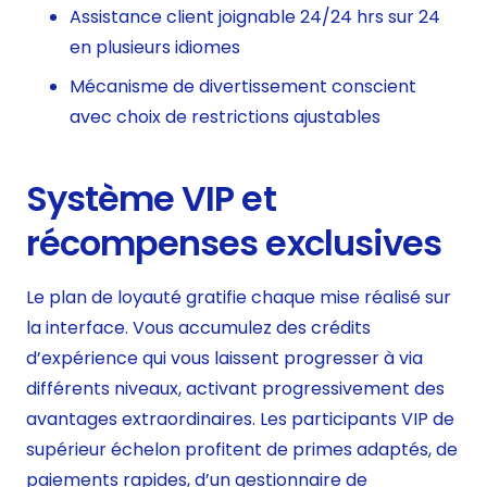
Assistance client joignable 24/24 hrs sur 24
en plusieurs idiomes
Mécanisme de divertissement conscient
avec choix de restrictions ajustables
Système VIP et
récompenses exclusives
Le plan de loyauté gratifie chaque mise réalisé sur
la interface. Vous accumulez des crédits
d’expérience qui vous laissent progresser à via
différents niveaux, activant progressivement des
avantages extraordinaires. Les participants VIP de
supérieur échelon profitent de primes adaptés, de
paiements rapides, d’un gestionnaire de