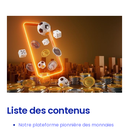
Liste des contenus
Notre plateforme pionnière des monnaies