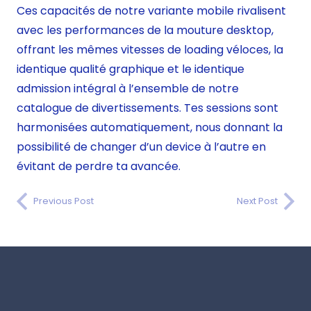
Ces capacités de notre variante mobile rivalisent
avec les performances de la mouture desktop,
offrant les mêmes vitesses de loading véloces, la
identique qualité graphique et le identique
admission intégral à l’ensemble de notre
catalogue de divertissements. Tes sessions sont
harmonisées automatiquement, nous donnant la
possibilité de changer d’un device à l’autre en
évitant de perdre ta avancée.
Previous Post
Next Post