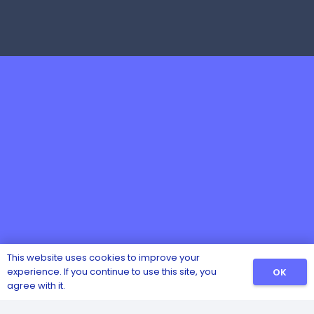
This website uses cookies to improve your
experience. If you continue to use this site, you
OK
agree with it.