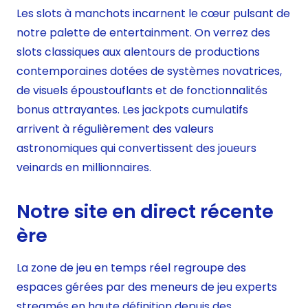
Les slots à manchots incarnent le cœur pulsant de
notre palette de entertainment. On verrez des
slots classiques aux alentours de productions
contemporaines dotées de systèmes novatrices,
de visuels époustouflants et de fonctionnalités
bonus attrayantes. Les jackpots cumulatifs
arrivent à régulièrement des valeurs
astronomiques qui convertissent des joueurs
veinards en millionnaires.
Notre site en direct récente
ère
La zone de jeu en temps réel regroupe des
espaces gérées par des meneurs de jeu experts
streamés en haute définition depuis des