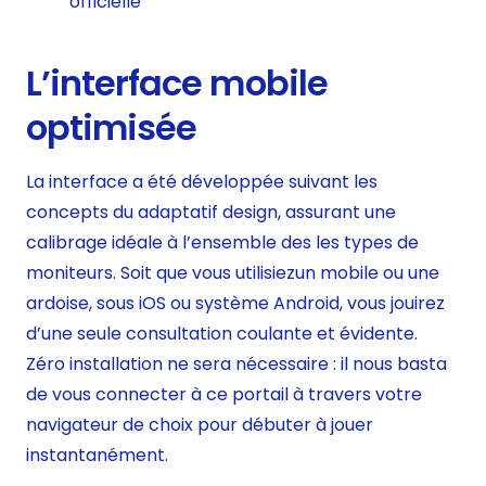
officielle
L’interface mobile
optimisée
La interface a été développée suivant les
concepts du adaptatif design, assurant une
calibrage idéale à l’ensemble des les types de
moniteurs. Soit que vous utilisiezun mobile ou une
ardoise, sous iOS ou système Android, vous jouirez
d’une seule consultation coulante et évidente.
Zéro installation ne sera nécessaire : il nous basta
de vous connecter à ce portail à travers votre
navigateur de choix pour débuter à jouer
instantanément.