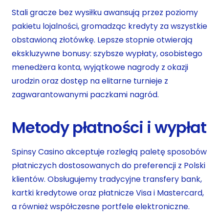
Stali gracze bez wysiłku awansują przez poziomy
pakietu lojalności, gromadząc kredyty za wszystkie
obstawioną złotówkę. Lepsze stopnie otwierają
ekskluzywne bonusy: szybsze wypłaty, osobistego
menedżera konta, wyjątkowe nagrody z okazji
urodzin oraz dostęp na elitarne turnieje z
zagwarantowanymi paczkami nagród.
Metody płatności i wypłat
Spinsy Casino akceptuje rozległą paletę sposobów
płatniczych dostosowanych do preferencji z Polski
klientów. Obsługujemy tradycyjne transfery bank,
kartki kredytowe oraz płatnicze Visa i Mastercard,
a również współczesne portfele elektroniczne.