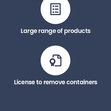
Large range of products
License to remove containers