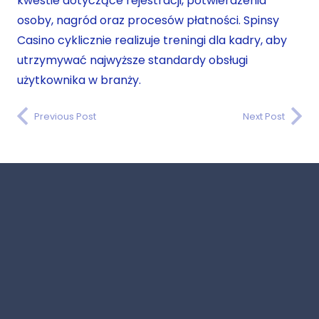
kwestie dotyczące rejestracji, potwierdzenia
osoby, nagród oraz procesów płatności. Spinsy
Casino cyklicznie realizuje treningi dla kadry, aby
utrzymywać najwyższe standardy obsługi
użytkownika w branży.
Previous Post
Next Post