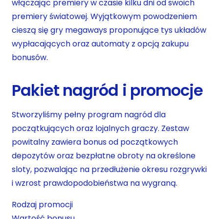
włączając premiery w czasie kilku dni od swoich
premiery światowej. Wyjątkowym powodzeniem
cieszą się gry megaways proponujące tys układów
wypłacających oraz automaty z opcją zakupu
bonusów.
Pakiet nagród i promocje
Stworzyliśmy pełny program nagród dla
początkujących oraz lojalnych graczy. Zestaw
powitalny zawiera bonus od początkowych
depozytów oraz bezpłatne obroty na określone
sloty, pozwalając na przedłużenie okresu rozgrywki
i wzrost prawdopodobieństwa na wygraną.
Rodzaj promocji
Wartość bonusu