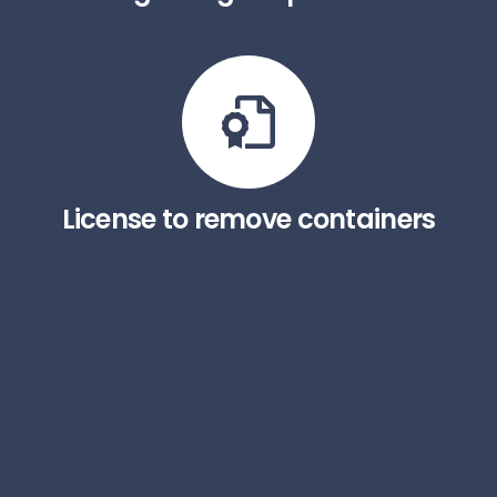
License to remove containers