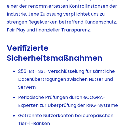
einer der renommiertesten Kontrollinstanzen der
Industrie. Jene Zulassung verpflichtet uns zu
strengen Regelwerken betreffend Kundenschutz,
Fair Play und finanzieller Transparenz.
Verifizierte
Sicherheitsmaßnahmen
256-Bit- SSL-Verschlüsselung für sämtliche
Datenübertragungen zwischen Nutzer und
Servern
Periodische Prüfungen durch eCOGRA-
Experten zur Überprüfung der RNG-Systeme
Getrennte Nutzerkonten bei europäischen
Tier-1-Banken