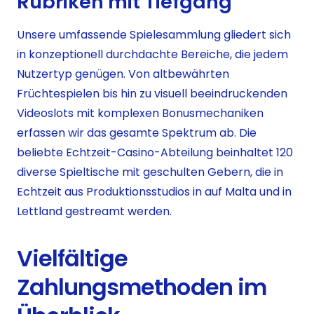
Rubriken mit Tiefgang
Unsere umfassende Spielesammlung gliedert sich
in konzeptionell durchdachte Bereiche, die jedem
Nutzertyp genügen. Von altbewährten
Früchtespielen bis hin zu visuell beeindruckenden
Videoslots mit komplexen Bonusmechaniken
erfassen wir das gesamte Spektrum ab. Die
beliebte Echtzeit-Casino-Abteilung beinhaltet 120
diverse Spieltische mit geschulten Gebern, die in
Echtzeit aus Produktionsstudios in auf Malta und in
Lettland gestreamt werden.
Vielfältige
Zahlungsmethoden im