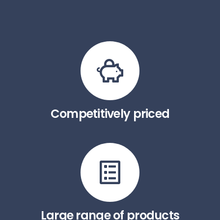
Competitively priced
Large range of products