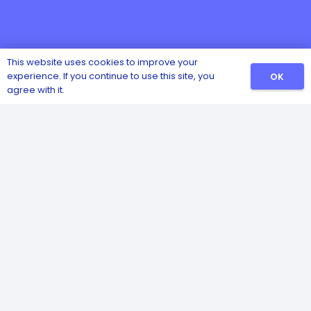
This website uses cookies to improve your
experience. If you continue to use this site, you
OK
agree with it.
Catalog
Sanitizers
Detergents
Safety and Hygiene
Pest and Insect Control
Disinfectants