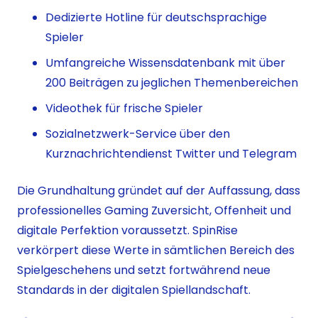
Dedizierte Hotline für deutschsprachige
Spieler
Umfangreiche Wissensdatenbank mit über
200 Beiträgen zu jeglichen Themenbereichen
Videothek für frische Spieler
Sozialnetzwerk-Service über den
Kurznachrichtendienst Twitter und Telegram
Die Grundhaltung gründet auf der Auffassung, dass
professionelles Gaming Zuversicht, Offenheit und
digitale Perfektion voraussetzt. SpinRise
verkörpert diese Werte in sämtlichen Bereich des
Spielgeschehens und setzt fortwährend neue
Standards in der digitalen Spiellandschaft.