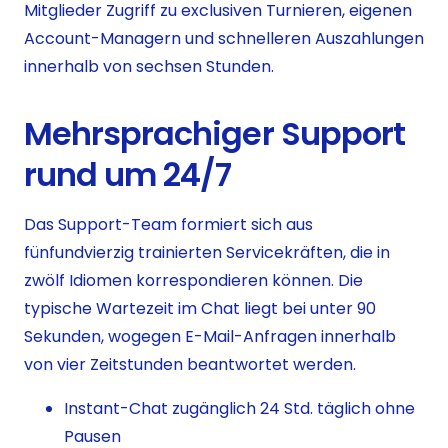
Mitglieder Zugriff zu exclusiven Turnieren, eigenen
Account-Managern und schnelleren Auszahlungen
innerhalb von sechsen Stunden.
Mehrsprachiger Support
rund um 24/7
Das Support-Team formiert sich aus
fünfundvierzig trainierten Servicekräften, die in
zwölf Idiomen korrespondieren können. Die
typische Wartezeit im Chat liegt bei unter 90
Sekunden, wogegen E-Mail-Anfragen innerhalb
von vier Zeitstunden beantwortet werden.
Instant-Chat zugänglich 24 Std. täglich ohne
Pausen