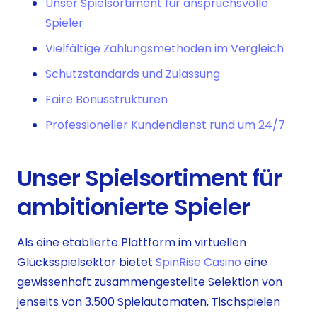
Unser Spielsortiment für anspruchsvolle
Spieler
Vielfältige Zahlungsmethoden im Vergleich
Schutzstandards und Zulassung
Faire Bonusstrukturen
Professioneller Kundendienst rund um 24/7
Unser Spielsortiment für
ambitionierte Spieler
Als eine etablierte Plattform im virtuellen
Glücksspielsektor bietet
SpinRise Casino
eine
gewissenhaft zusammengestellte Selektion von
jenseits von 3.500 Spielautomaten, Tischspielen