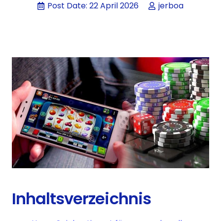
Post Date:
22 April 2026
jerboa
Inhaltsverzeichnis