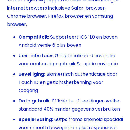
internetbrowsers inclusieve Safari browser,
Chrome browser, Firefox browser en Samsung
browser.
Compatiteit:
Supporteert iOS 11.0 en boven,
Android versie 6 plus boven
User interface:
Geoptimaliseerd navigatie
voor eenhandige gebruik & rapide navigatie
Beveiliging:
Biometrisch authenticatie door
Touch ID en gezichtsherkenning voor
toegang
Data gebruik:
Efficiënte afbeeldingen welke
standaard 40% minder gegevens verbruiken
Speelervaring:
60fps frame snelheid speciaal
voor smooth bewegingen plus responsieve