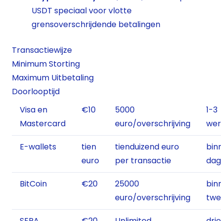
USDT speciaal voor vlotte
grensoverschrijdende betalingen
Transactiewijze
Minimum Storting
Maximum Uitbetaling
Doorlooptijd
Visa en
€10
5000
1-3
Mastercard
euro/overschrijving
wer
E-wallets
tien
tienduizend euro
bin
euro
per transactie
dag
BitCoin
€20
25000
bin
euro/overschrijving
twe
SEPA
€20
Unlimited
drie