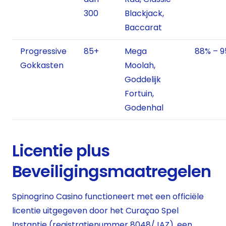
300
Blackjack,
Baccarat
Progressive
85+
Mega
88% – 
Gokkasten
Moolah,
Goddelijk
Fortuin,
Godenhal
Licentie plus
Beveiligingsmaatregelen
Spinogrino Casino functioneert met een officiële
licentie uitgegeven door het Curaçao Spel
Instantie (registratienummer 8048/JAZ), een