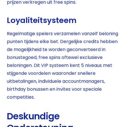
prijzen verkregen uit free spins.
Loyaliteitsysteem
Regelmatige spelers verzamelen vanzelf beloning
punten tijdens elke bet. Dergelijke credits hebben
de mogelijkheid te worden geconverteerd in
bonustegoed, free spins oftewel exclusieve
beloningen. Dit VIP systeem kent 5 niveaus met
stijgende voordelen waaronder snellere
uitbetalingen, individuele accountmanagers,
birthday bonussen en invites voor speciale
competities.
Deskundige