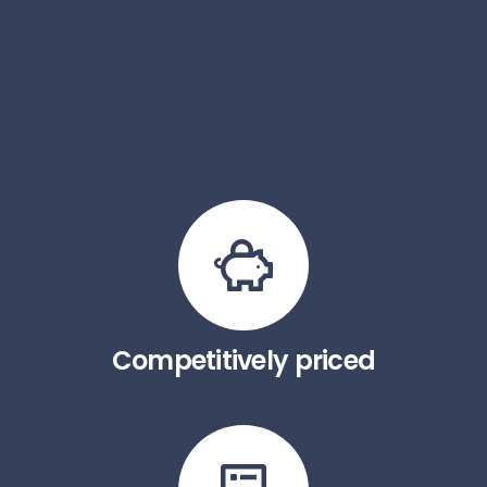
Competitively priced