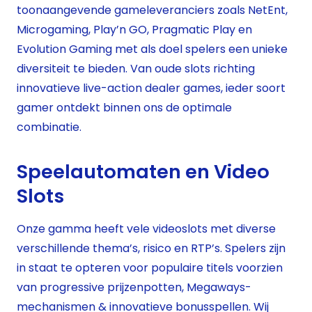
toonaangevende gameleveranciers zoals NetEnt,
Microgaming, Play’n GO, Pragmatic Play en
Evolution Gaming met als doel spelers een unieke
diversiteit te bieden. Van oude slots richting
innovatieve live-action dealer games, ieder soort
gamer ontdekt binnen ons de optimale
combinatie.
Speelautomaten en Video
Slots
Onze gamma heeft vele videoslots met diverse
verschillende thema’s, risico en RTP’s. Spelers zijn
in staat te opteren voor populaire titels voorzien
van progressive prijzenpotten, Megaways-
mechanismen & innovatieve bonusspellen. Wij