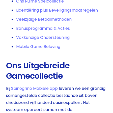
Ons Ruime Spelcollectie
Licentiëring plus Beveiligingsmaatregelen
Veelzijdige Betaalmethoden
Bonusprogramma & Acties
Vakkundige Ondersteuning
Mobile Game Beleving
Ons Uitgebreide
Gamecollectie
Bij
Spinogrino Mobiele app
leveren we een grondig
samengestelde collectie bestaande uit boven
drieduizend vijfhonderd casinospellen . Het
systeem opereert samen met de