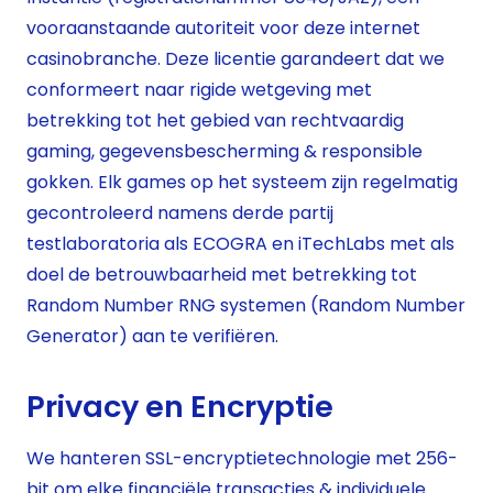
vooraanstaande autoriteit voor deze internet
casinobranche. Deze licentie garandeert dat we
conformeert naar rigide wetgeving met
betrekking tot het gebied van rechtvaardig
gaming, gegevensbescherming & responsible
gokken. Elk games op het systeem zijn regelmatig
gecontroleerd namens derde partij
testlaboratoria als ECOGRA en iTechLabs met als
doel de betrouwbaarheid met betrekking tot
Random Number RNG systemen (Random Number
Generator) aan te verifiëren.
Privacy en Encryptie
We hanteren SSL-encryptietechnologie met 256-
bit om elke financiële transacties & individuele