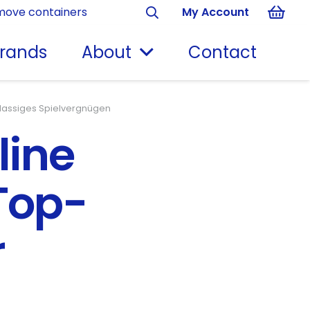
move containers
My Account
rands
About
Contact
tklassiges Spielvergnügen
line
 Top-
r