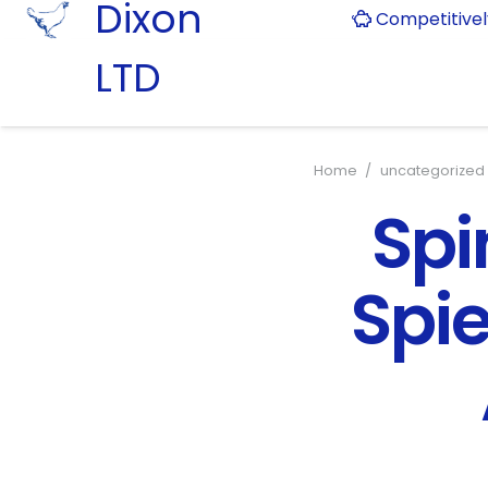
Dixon
Competitive
LTD
Home
/
uncategorized
Spi
Spie