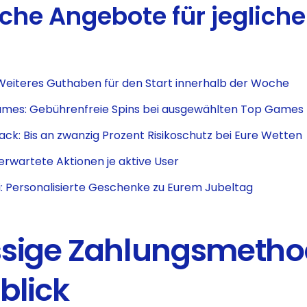
che Angebote für jeglich
Weiteres Guthaben für den Start innerhalb der Woche
mes: Gebührenfreie Spins bei ausgewählten Top Games
: Bis an zwanzig Prozent Risikoschutz bei Eure Wetten
erwartete Aktionen je aktive User
: Personalisierte Geschenke zu Eurem Jubeltag
ssige Zahlungsmetho
blick