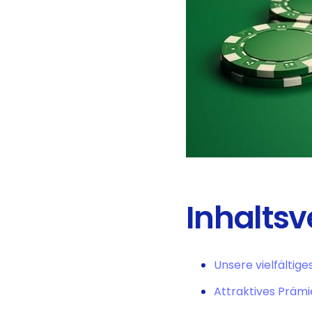
Inhaltsv
Unsere vielfältige
Attraktives Präm