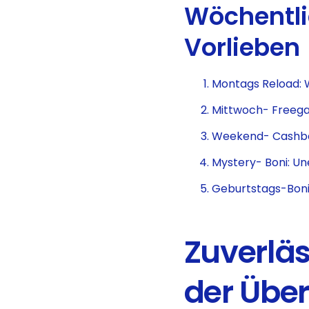
Wöchentli
Vorlieben
Montags Reload: 
Mittwoch- Freega
Weekend- Cashback
Mystery- Boni: Un
Geburtstags-Boni
Zuverlä
der Über