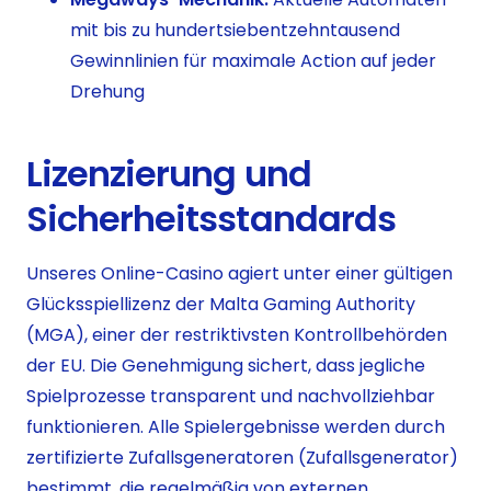
mit bis zu hundertsiebentzehntausend
Gewinnlinien für maximale Action auf jeder
Drehung
Lizenzierung und
Sicherheitsstandards
Unseres Online-Casino agiert unter einer gültigen
Glücksspiellizenz der Malta Gaming Authority
(MGA), einer der restriktivsten Kontrollbehörden
der EU. Die Genehmigung sichert, dass jegliche
Spielprozesse transparent und nachvollziehbar
funktionieren. Alle Spielergebnisse werden durch
zertifizierte Zufallsgeneratoren (Zufallsgenerator)
bestimmt, die regelmäßig von externen