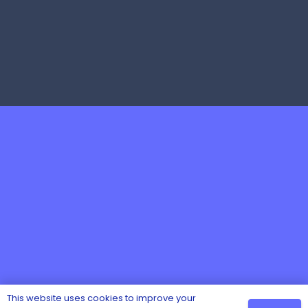
This website uses cookies to improve your