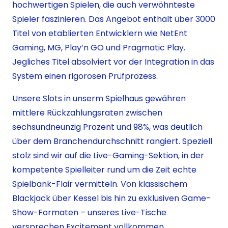
hochwertigen Spielen, die auch verwöhnteste
Spieler faszinieren. Das Angebot enthält über 3000
Titel von etablierten Entwicklern wie NetEnt
Gaming, MG, Play’n GO und Pragmatic Play.
Jegliches Titel absolviert vor der Integration in das
System einen rigorosen Prüfprozess.
Unsere Slots in unserm Spielhaus gewähren
mittlere Rückzahlungsraten zwischen
sechsundneunzig Prozent und 98%, was deutlich
über dem Branchendurchschnitt rangiert. Speziell
stolz sind wir auf die Live-Gaming-Sektion, in der
kompetente Spielleiter rund um die Zeit echte
Spielbank-Flair vermitteln. Von klassischem
Blackjack über Kessel bis hin zu exklusiven Game-
Show-Formaten – unseres Live-Tische
versprechen Excitement vollkommen.