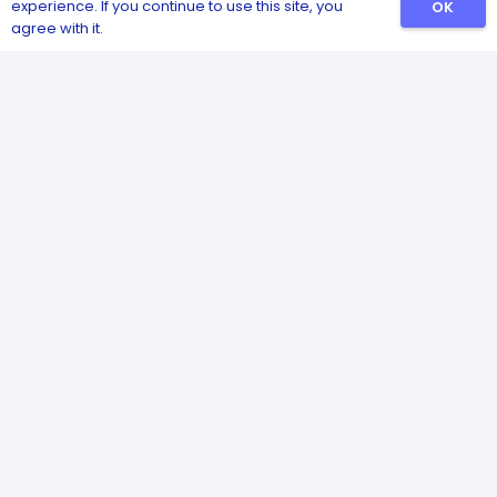
experience. If you continue to use this site, you
OK
agree with it.
Catalog
Sanitizers
Detergents
Safety and Hygiene
Pest and Insect Control
Disinfectants
Poultry Health