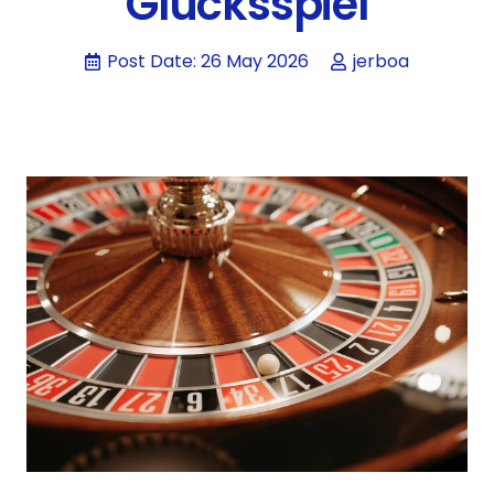
Glücksspiel
Post Date:
26 May 2026
jerboa