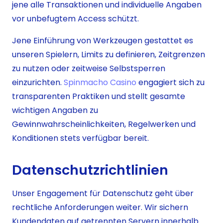
jene alle Transaktionen und individuelle Angaben
vor unbefugtem Access schützt.
Jene Einführung von Werkzeugen gestattet es
unseren Spielern, Limits zu definieren, Zeitgrenzen
zu nutzen oder zeitweise Selbstsperren
einzurichten.
Spinmacho Casino
engagiert sich zu
transparenten Praktiken und stellt gesamte
wichtigen Angaben zu
Gewinnwahrscheinlichkeiten, Regelwerken und
Konditionen stets verfügbar bereit.
Datenschutzrichtlinien
Unser Engagement für Datenschutz geht über
rechtliche Anforderungen weiter. Wir sichern
Kundendaten auf getrennten Servern innerhalb