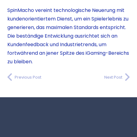
SpinMacho vereint technologische Neuerung mit
kundenorientiertem Dienst, um ein Spielerlebnis zu
generieren, das maximalen Standards entspricht.
Die beständige Entwicklung ausrichtet sich an
Kundenfeedback und Industrietrends, um
fortwährend an jener Spitze des iGaming-Bereichs
zu bleiben.
Previous Post
Next Post