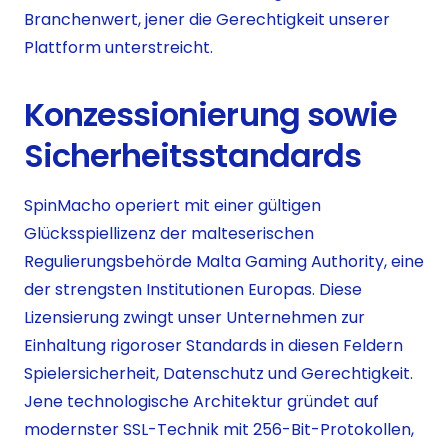
Branchenwert, jener die Gerechtigkeit unserer
Plattform unterstreicht.
Konzessionierung sowie
Sicherheitsstandards
SpinMacho operiert mit einer gültigen
Glücksspiellizenz der malteserischen
Regulierungsbehörde Malta Gaming Authority, eine
der strengsten Institutionen Europas. Diese
Lizensierung zwingt unser Unternehmen zur
Einhaltung rigoroser Standards in diesen Feldern
Spielersicherheit, Datenschutz und Gerechtigkeit.
Jene technologische Architektur gründet auf
modernster SSL-Technik mit 256-Bit-Protokollen,