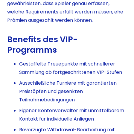
gewährleisten, dass Spieler genau erfassen,
welche Requirements erfüllt werden müssen, ehe
Prämien ausgezahlt werden können.
Benefits des VIP-
Programms
Gestaffelte Treuepunkte mit schnellerer
Sammlung ab fortgeschrittenen VIP-Stufen
Ausschließliche Turniere mit garantierten
Preistöpfen und gesenkten
Teilnahmebedingungen
Eigener Kontenverwalter mit unmittelbarem
Kontakt für individuelle Anliegen
Bevorzugte Withdrawal-Bearbeitung mit