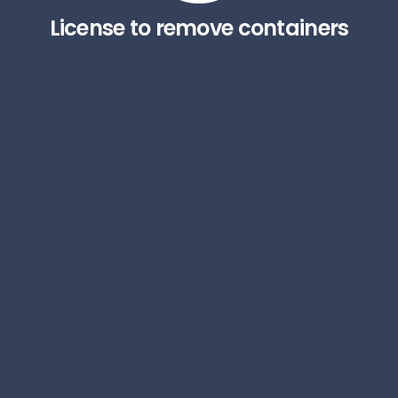
License to remove containers