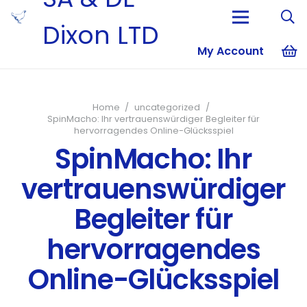
Dixon LTD
My Account
No products i
Home
/
uncategorized
/
SpinMacho: Ihr vertrauenswürdiger Begleiter für
hervorragendes Online-Glücksspiel
SpinMacho: Ihr
vertrauenswürdiger
Begleiter für
hervorragendes
Online-Glücksspiel