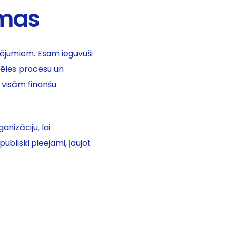
rmas
lējumiem. Esam ieguvuši
pēles procesu un
 visām finanšu
nizāciju, lai
ubliski pieejami, ļaujot