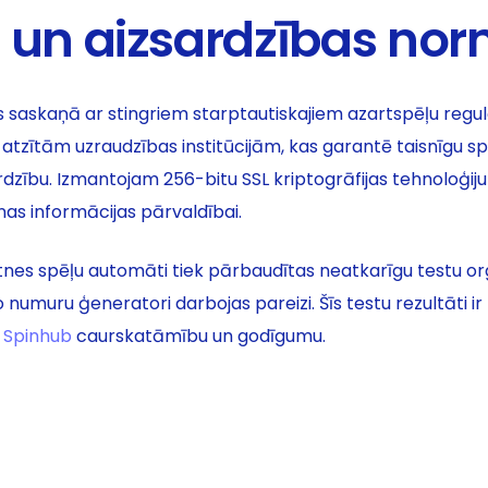
s un aizsardzības no
as saskaņā ar stingriem starptautiskajiem azartspēļu regu
i atzītām uzraudzības institūcijām, kas garantē taisnīgu s
dzību. Izmantojam 256-bitu SSL kriptogrāfijas tehnoloģiju
as informācijas pārvaldībai.
nes spēļu automāti tiek pārbaudītas neatkarīgu testu orga
numuru ģeneratori darbojas pareizi. Šīs testu rezultāti ir p
r
Spinhub
caurskatāmību un godīgumu.