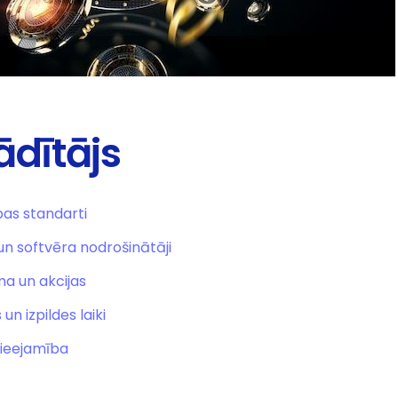
ādītājs
bas standarti
un softvēra nodrošinātāji
 un akcijas
n izpildes laiki
pieejamība