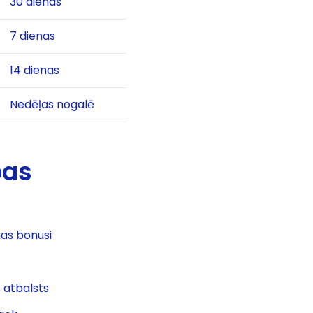
30 dienas
7 dienas
14 dienas
Nedēļas nogalē
bas
as bonusi
s atbalsts