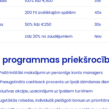
nuss
100% līdz €500
35x
200 FS izvēlētajām spēlēm
40x
ss
50% līdz €250
30x
Līdz 20% no zaudējumiem
Nav
es programmas priekšrocī
Paātrinātāki maksājumi un personīgs konts managers
Paaugstināts cashback procents un īpaši dzimšanas dien
luzīvas akcijas, uzaicinājumi uz īpašiem turnīriem
gstākās robežas, individuāli pielāgoti bonusi un prioritār