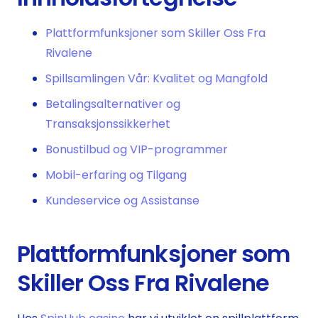
Plattformfunksjoner som Skiller Oss Fra
Rivalene
Spillsamlingen Vår: Kvalitet og Mangfold
Betalingsalternativer og
Transaksjonssikkerhet
Bonustilbud og VIP-programmer
Mobil-erfaring og Tilgang
Kundeservice og Assistanse
Plattformfunksjoner som
Skiller Oss Fra Rivalene