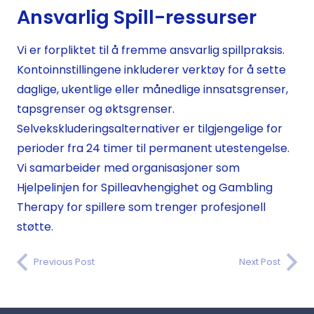
Ansvarlig Spill-ressurser
Vi er forpliktet til å fremme ansvarlig spillpraksis.
Kontoinnstillingene inkluderer verktøy for å sette
daglige, ukentlige eller månedlige innsatsgrenser,
tapsgrenser og øktsgrenser.
Selvekskluderingsalternativer er tilgjengelige for
perioder fra 24 timer til permanent utestengelse.
Vi samarbeider med organisasjoner som
Hjelpelinjen for Spilleavhengighet og Gambling
Therapy for spillere som trenger profesjonell
støtte.
Previous Post
Next Post