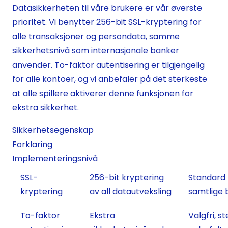
Datasikkerheten til våre brukere er vår øverste
prioritet. Vi benytter 256-bit SSL-kryptering for
alle transaksjoner og persondata, samme
sikkerhetsnivå som internasjonale banker
anvender. To-faktor autentisering er tilgjengelig
for alle kontoer, og vi anbefaler på det sterkeste
at alle spillere aktiverer denne funksjonen for
ekstra sikkerhet.
Sikkerhetsegenskap
Forklaring
Implementeringsnivå
SSL-
256-bit kryptering
Standard 
kryptering
av all datautveksling
samtlige 
To-faktor
Ekstra
Valgfri, st