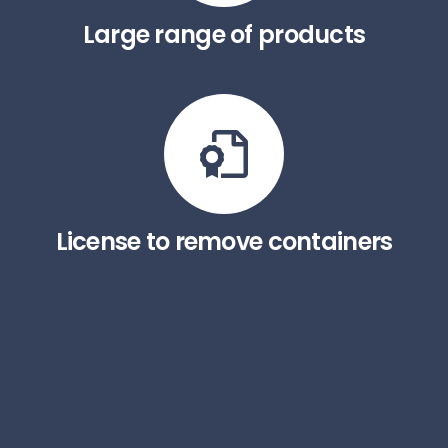
Large range of products
License to remove containers