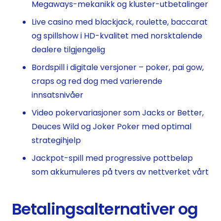
Megaways-mekanikk og kluster-utbetalinger
Live casino med blackjack, roulette, baccarat
og spillshow i HD-kvalitet med norsktalende
dealere tilgjengelig
Bordspill i digitale versjoner – poker, pai gow,
craps og red dog med varierende
innsatsnivåer
Video pokervariasjoner som Jacks or Better,
Deuces Wild og Joker Poker med optimal
strategihjelp
Jackpot-spill med progressive pottbeløp
som akkumuleres på tvers av nettverket vårt
Betalingsalternativer og