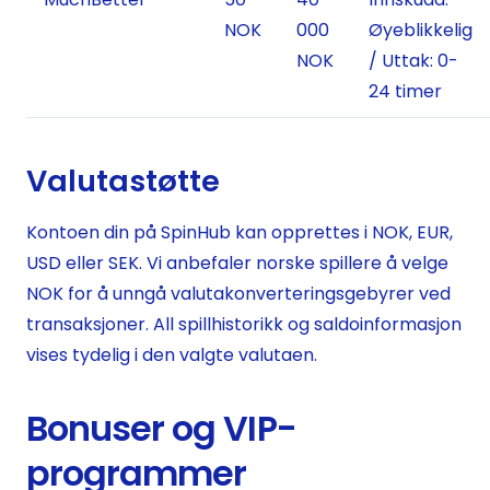
NOK
000
Øyeblikkelig
NOK
/ Uttak: 0-
24 timer
Valutastøtte
Kontoen din på SpinHub kan opprettes i NOK, EUR,
USD eller SEK. Vi anbefaler norske spillere å velge
NOK for å unngå valutakonverteringsgebyrer ved
transaksjoner. All spillhistorikk og saldoinformasjon
vises tydelig i den valgte valutaen.
Bonuser og VIP-
programmer