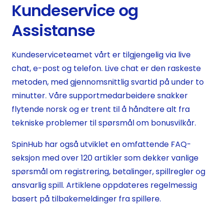
Kundeservice og
Assistanse
Kundeserviceteamet vårt er tilgjengelig via live
chat, e-post og telefon. Live chat er den raskeste
metoden, med gjennomsnittlig svartid på under to
minutter. Våre supportmedarbeidere snakker
flytende norsk og er trent til å håndtere alt fra
tekniske problemer til spørsmål om bonusvilkår.
SpinHub har også utviklet en omfattende FAQ-
seksjon med over 120 artikler som dekker vanlige
spørsmål om registrering, betalinger, spillregler og
ansvarlig spill. Artiklene oppdateres regelmessig
basert på tilbakemeldinger fra spillere.