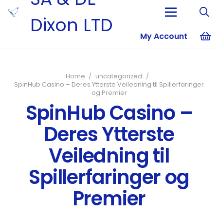
Dixon LTD
My Account
No products i
Home
/
uncategorized
/
SpinHub Casino – Deres Ytterste Veiledning til Spillerfaringer
og Premier
SpinHub Casino –
Deres Ytterste
Veiledning til
Spillerfaringer og
Premier