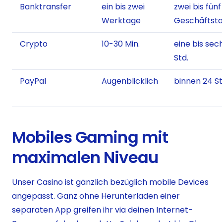
Banktransfer
ein bis zwei
zwei bis fünf
Werktage
Geschäftst
Crypto
10-30 Min.
eine bis sec
Std.
PayPal
Augenblicklich
binnen 24 St
Mobiles Gaming mit
maximalen Niveau
Unser Casino ist gänzlich bezüglich mobile Devices
angepasst. Ganz ohne Herunterladen einer
separaten App greifen ihr via deinen Internet-