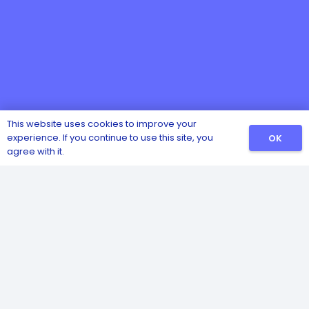
This website uses cookies to improve your
experience. If you continue to use this site, you
OK
agree with it.
Catalog