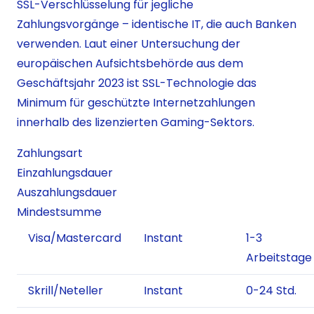
SSL-Verschlüsselung für jegliche
Zahlungsvorgänge – identische IT, die auch Banken
verwenden. Laut einer Untersuchung der
europäischen Aufsichtsbehörde aus dem
Geschäftsjahr 2023 ist SSL-Technologie das
Minimum für geschützte Internetzahlungen
innerhalb des lizenzierten Gaming-Sektors.
Zahlungsart
Einzahlungsdauer
Auszahlungsdauer
Mindestsumme
Visa/Mastercard
Instant
1-3
Arbeitstage
Skrill/Neteller
Instant
0-24 Std.