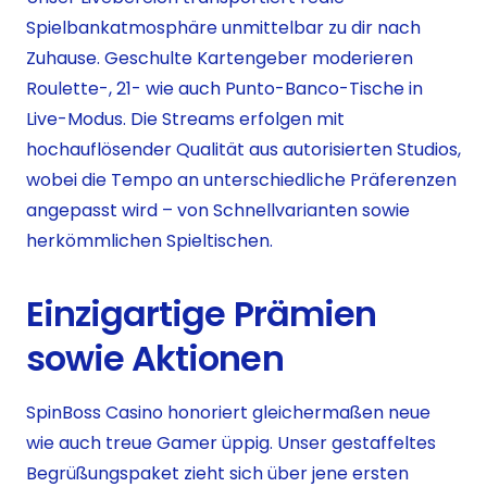
Spielbankatmosphäre unmittelbar zu dir nach
Zuhause. Geschulte Kartengeber moderieren
Roulette-, 21- wie auch Punto-Banco-Tische in
Live-Modus. Die Streams erfolgen mit
hochauflösender Qualität aus autorisierten Studios,
wobei die Tempo an unterschiedliche Präferenzen
angepasst wird – von Schnellvarianten sowie
herkömmlichen Spieltischen.
Einzigartige Prämien
sowie Aktionen
SpinBoss Casino honoriert gleichermaßen neue
wie auch treue Gamer üppig. Unser gestaffeltes
Begrüßungspaket zieht sich über jene ersten