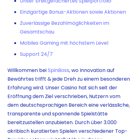
Unser breitgefächertes Spielportfolio
Einzigartige Bonus-Aktionen sowie Aktionen
Zuverlässige Bezahlmöglichkeiten im
Gesamtschau
Mobiles Gaming mit höchstem Level
Support 24/7
Willkommen bei
SpinBoss
, wo Innovation auf
Bewährtes trifft & jede Dreh zu einem besonderen
Erfahrung wird. Unser Casino hat sich seit der
Eröffnung dem Ziel verschrieben, Nutzern vom
dem deutschsprachigen Bereich eine verlässliche,
transparente und spannende Spielstätte
bereitzustellen anzubieten. Durch über 3.000
akribisch kuratierten Spielen verschiedener Top-