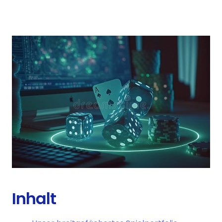
Inhalt