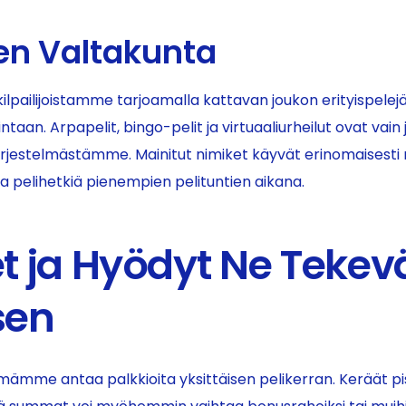
ien Valtakunta
ilpailijoistamme tarjoamalla kattavan joukon erityispelejä
taan. Arpapelit, bingo-pelit ja virtuaaliurheilut ovat vain jo
ärjestelmästämme. Mainitut nimiket käyvät erinomaisesti nii
 pelihetkiä pienempien pelituntien aikana.
t ja Hyödyt Ne Tekev
sen
mämme antaa palkkioita yksittäisen pelikerran. Keräät pis