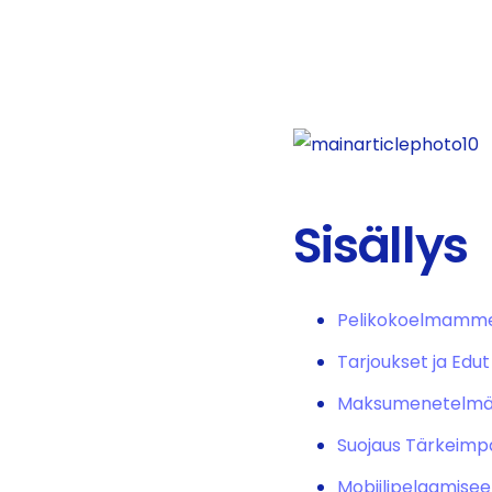
Sisällys
Pelikokoelmamme 
Tarjoukset ja Edu
Maksumenetelmät
Suojaus Tärkeimpä
Mobiilipelaamisee