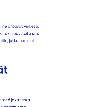
, ne antavat virikettä
itakin näytteitä siitä,
lle, jotka henkilöt
ät
teitä jokaisesta