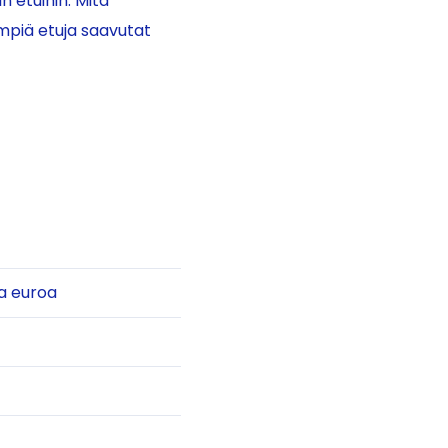
 etuihin. Mitä
mpiä etuja saavutat
 euroa