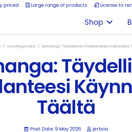
ly priced
Large range of products
License to re
Shop
B
e
/
uncategorized
/
Spinanga: Täydellinen Pelitilanteesi Käynnistyy 
nanga: Täydell
tilanteesi Käynn
Täältä
Post Date:
9 May 2026
jerboa