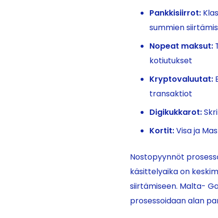
Pankkisiirrot:
Klas
summien siirtämi
Nopeat maksut:
T
kotiutukset
Kryptovaluutat:
B
transaktiot
Digikukkarot:
Skri
Kortit:
Visa ja Mas
Nostopyynnöt prosessoi
käsittelyaika on keski
siirtämiseen. Malta- G
prosessoidaan alan par