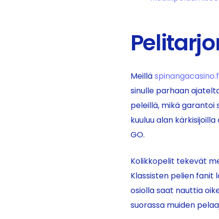
Pelitarj
Meillä
spinangacasino.f
sinulle parhaan ajatelt
peleillä, mikä garanto
kuuluu alan kärkisijoill
GO.
Kolikkopelit tekevät 
Klassisten pelien fanit
osiolla saat nauttia 
suorassa muiden pelaa