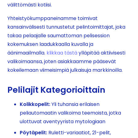
välittömästi kotiisi.
Yhteistyökumppaneinamme toimivat
kansainvälisesti tunnustetut pelintoimittajat, joka
takaa pelaajalle saumattoman pelisession
kokemuksen laadukkaalla kuvalla ja
äänimaailmalla.
klikkaa tästä
ylläpitää aktiivisesti
valikoimaansa, joten asiakkaamme pääsevät
kokeilemaan viimeisimpiä julkaisuja markkinoilla.
Pelilajit Kategorioittain
Kolikkopelit:
Yli tuhansia erilaisen
peliautomaatin valikoima teemoista, jotka
ulottuvat aventyyrista mytologiaan
Pöytäpelit:
Ruletti-variaatiot, 21-pelit,