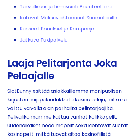
Turvallisuus ja Lisensointi Prioriteettina
Kätevät Maksuvaihtoennot Suomalaisille
Runsaat Bonukset ja Kampanjat
Jatkuva Tukipalvelu
Laaja Pelitarjonta Joka
Pelaajalle
SlotBunny esittää asiakkaillemme monipuolisen
kirjaston huippulaadukkaita kasinopelejä, mitkä on
valittu vaivalla alan parhailta pelintarjoajilta.
Pelivalikoimamme kattaa vanhat kolikkopelit,
uudenaikaiset hedelmäpelit sekä kiehtovat suorat
kasinopelit, mitkä tuovat aitoa kasinofiilistä