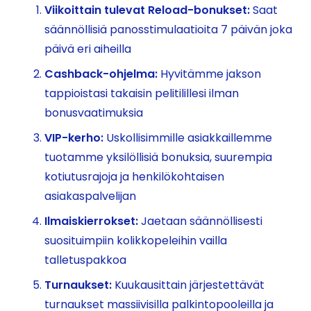
Viikoittain tulevat Reload-bonukset:
Saat
säännöllisiä panosstimulaatioita 7 päivän joka
päivä eri aiheilla
Cashback-ohjelma:
Hyvitämme jakson
tappioistasi takaisin pelitilillesi ilman
bonusvaatimuksia
VIP-kerho:
Uskollisimmille asiakkaillemme
tuotamme yksilöllisiä bonuksia, suurempia
kotiutusrajoja ja henkilökohtaisen
asiakaspalvelijan
Ilmaiskierrokset:
Jaetaan säännöllisesti
suosituimpiin kolikkopeleihin vailla
talletuspakkoa
Turnaukset:
Kuukausittain järjestettävät
turnaukset massiivisilla palkintopooleilla ja