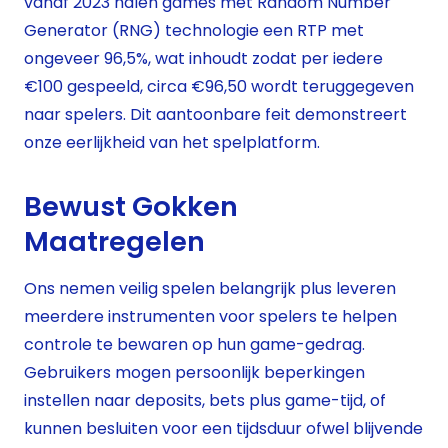
vanaf 2023 halen games met Random Number
Generator (RNG) technologie een RTP met
ongeveer 96,5%, wat inhoudt zodat per iedere
€100 gespeeld, circa €96,50 wordt teruggegeven
naar spelers. Dit aantoonbare feit demonstreert
onze eerlijkheid van het spelplatform.
Bewust Gokken
Maatregelen
Ons nemen veilig spelen belangrijk plus leveren
meerdere instrumenten voor spelers te helpen
controle te bewaren op hun game-gedrag.
Gebruikers mogen persoonlijk beperkingen
instellen naar deposits, bets plus game-tijd, of
kunnen besluiten voor een tijdsduur ofwel blijvende