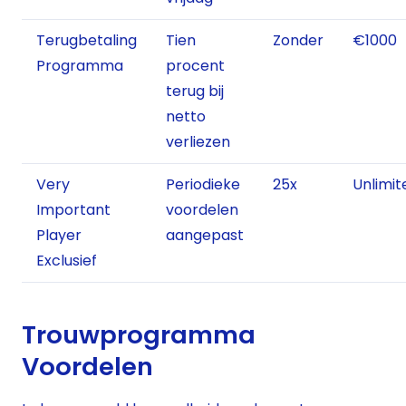
Terugbetaling
Tien
Zonder
€1000
Programma
procent
terug bij
netto
verliezen
Very
Periodieke
25x
Unlimit
Important
voordelen
Player
aangepast
Exclusief
Trouwprogramma
Voordelen