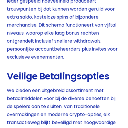
Ieder gespeeld hoeveelheid produceert
trouwpunten bij dat kunnen worden geruild voor
extra saldo, kosteloze spins of bijzondere
merchandise. Dit schema functioneert van vijftal
niveaus, waarop elke laag bonus rechten
ontgrendelt inclusief snellere withdrawals,
persoonlijke accountbeheerders plus invites voor
exclusieve evenementen.
Veilige Betalingsopties
We bieden een uitgebreid assortiment met
betaalmiddelen voor bij de diverse behoeften bij
de spelers aan te sluiten. Van traditionele
overmakingen en moderne crypto-opties, elk
transactieweg blijft beveiligd met hoogwaardige