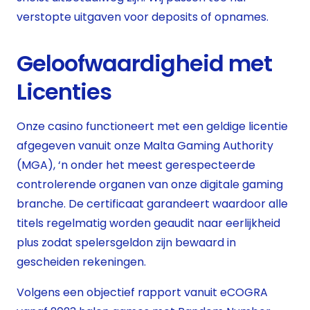
verstopte uitgaven voor deposits of opnames.
Geloofwaardigheid met
Licenties
Onze casino functioneert met een geldige licentie
afgegeven vanuit onze Malta Gaming Authority
(MGA), ‘n onder het meest gerespecteerde
controlerende organen van onze digitale gaming
branche. De certificaat garandeert waardoor alle
titels regelmatig worden geaudit naar eerlijkheid
plus zodat spelersgeldon zijn bewaard in
gescheiden rekeningen.
Volgens een objectief rapport vanuit eCOGRA