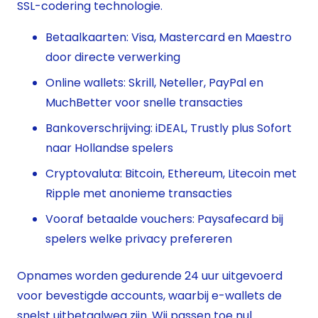
SSL-codering technologie.
Betaalkaarten: Visa, Mastercard en Maestro
door directe verwerking
Online wallets: Skrill, Neteller, PayPal en
MuchBetter voor snelle transacties
Bankoverschrijving: iDEAL, Trustly plus Sofort
naar Hollandse spelers
Cryptovaluta: Bitcoin, Ethereum, Litecoin met
Ripple met anonieme transacties
Vooraf betaalde vouchers: Paysafecard bij
spelers welke privacy prefereren
Opnames worden gedurende 24 uur uitgevoerd
voor bevestigde accounts, waarbij e-wallets de
snelst uitbetaalweg zijn. Wij passen toe nul