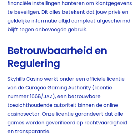
financiële instellingen hanteren om klantgegevens
te beveiligen. Dit alles betekent dat jouw privé en
geldelijke informatie altijd compleet afgeschermd
blijft tegen onbevoegde gebruik.
Betrouwbaarheid en
Regulering
Skyhills Casino werkt onder een officiële licentie
van de Curaçao Gaming Authority (licentie
nummer 1668/JAZ), een betrouwbare
toezichthoudende autoriteit binnen de online
casinosector. Onze licentie garandeert dat alle
games worden geverifieerd op rechtvaardigheid
en transparantie.