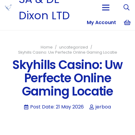
Dixon LTD
My Account
No products i
Home
/
uncategorized
/
Skyhills Casino: Uw Perfecte Online Gaming Locatie
Skyhills Casino: Uw
Perfecte Online
Gaming Locatie
Post Date:
21 May 2026
jerboa