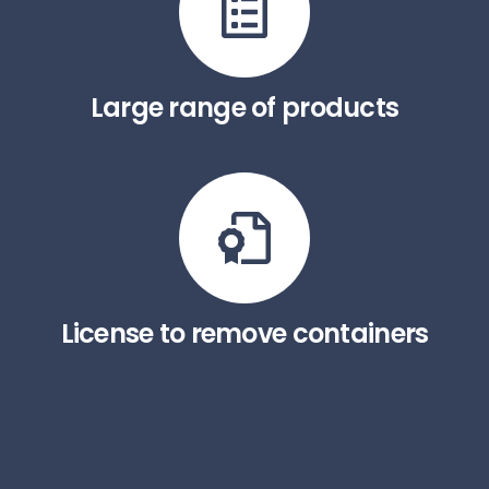
Large range of products
License to remove containers