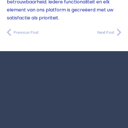
betrouwbaarheid. Iedere functionaliteit en elk
element van ons platform is gecreëerd met uw
satisfactie als prioriteit.
Previous Post
Next Post