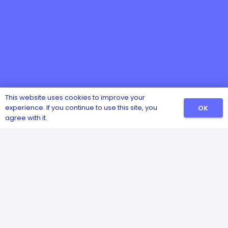
This website uses cookies to improve your
experience. If you continue to use this site, you
OK
agree with it.
Catalog
Sanitizers
Detergents