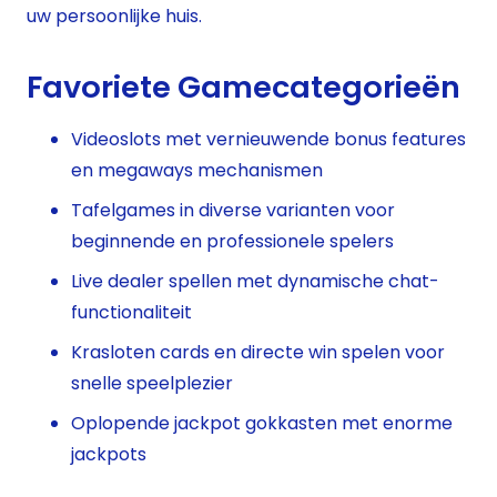
uw persoonlijke huis.
Favoriete Gamecategorieën
Videoslots met vernieuwende bonus features
en megaways mechanismen
Tafelgames in diverse varianten voor
beginnende en professionele spelers
Live dealer spellen met dynamische chat-
functionaliteit
Krasloten cards en directe win spelen voor
snelle speelplezier
Oplopende jackpot gokkasten met enorme
jackpots