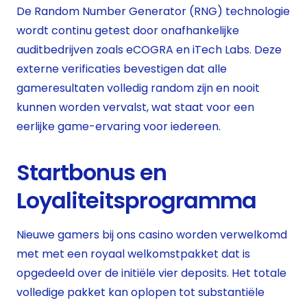
De Random Number Generator (RNG) technologie
wordt continu getest door onafhankelijke
auditbedrijven zoals eCOGRA en iTech Labs. Deze
externe verificaties bevestigen dat alle
gameresultaten volledig random zijn en nooit
kunnen worden vervalst, wat staat voor een
eerlijke game-ervaring voor iedereen.
Startbonus en
Loyaliteitsprogramma
Nieuwe gamers bij ons casino worden verwelkomd
met met een royaal welkomstpakket dat is
opgedeeld over de initiële vier deposits. Het totale
volledige pakket kan oplopen tot substantiële