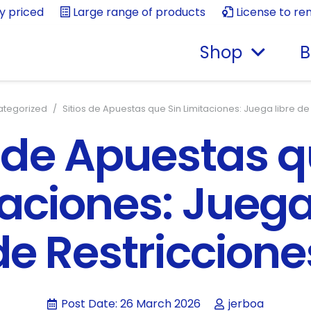
ly priced
Large range of products
License to re
Shop
B
ategorized
/
Sitios de Apuestas que Sin Limitaciones: Juega libre de
s de Apuestas q
aciones: Juega
de Restriccione
Post Date:
26 March 2026
jerboa