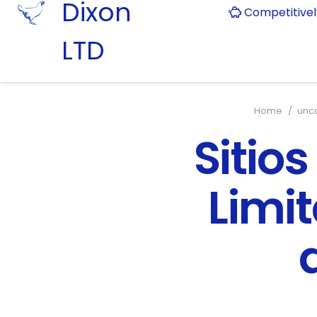
Dixon
Competitive
LTD
Home
/
unc
Sitio
Limit