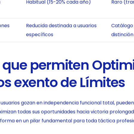
s
Habitual (15-20% cada año)
Raro (tr
ones
Reducida destinada a usuarios
Catálogo
específicos
distinción
 que permiten Optim
os exento de Límites
usuarios gozan en independencia funcional total, pueden
imizan todas sus oportunidades hacia victoria prolongad
sforma en un pilar fundamental para toda táctica profesi