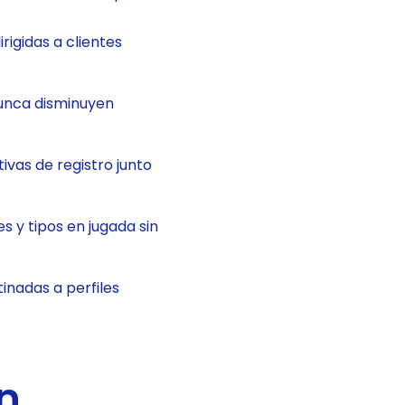
rigidas a clientes
unca disminuyen
as de registro junto
 y tipos en jugada sin
inadas a perfiles
n