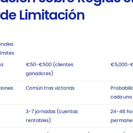
de Limitación
nales
Límites
da
€50-€500 (clientes
€5,000-€
ganadores)
ciones
Común tras victorias
Probabili
cada uno
3-7 jornadas (cuentas
24-48 ho
rentables)
permane