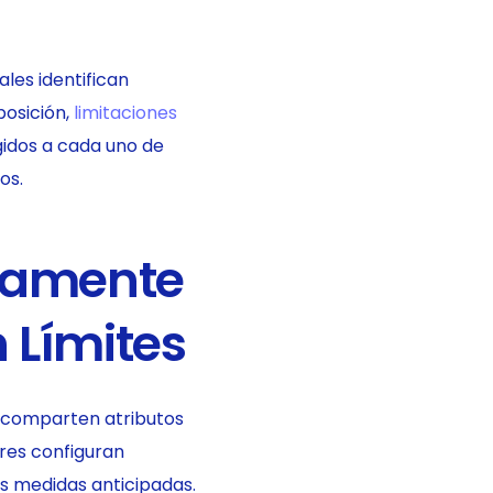
les identifican
posición,
limitaciones
gidos a cada uno de
os.
eramente
n Límites
s comparten atributos
res configuran
s medidas anticipadas.