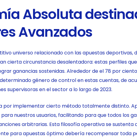
ía Absoluta destina
es Avanzados
tivo universo relacionado con las apuestas deportivas, 
 cierta circunstancia desalentadora: estas perfiles que
ograr ganancias sostenidas. Alrededor de el 78 por cient
 determinado género de control en estas cuentas, de acu
nes supervisoras en el sector a lo largo de 2023.
ca por implementar cierto método totalmente distinto. A
 para nuestros usuarios, facilitando para que todos los 
nciones arbitrarias. Esta filosofía operativa se sustenta 
ente para apuestas óptimo debería recompensar toda per