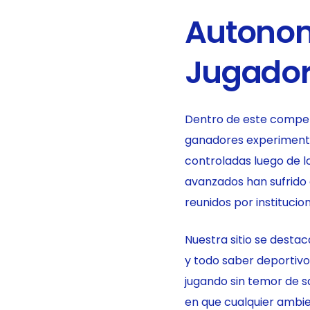
Autonom
Jugador
Dentro de este competi
ganadores experimentan
controladas luego de l
avanzados han sufrido
reunidos por institucio
Nuestra sitio se desta
y todo saber deportivo
jugando sin temor de sa
en que cualquier ambi