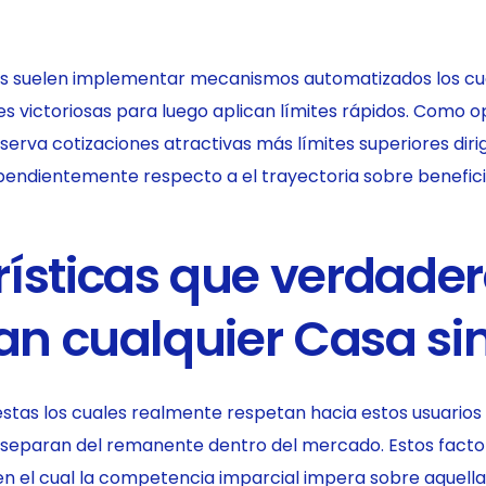
os suelen implementar mecanismos automatizados los cua
 victoriosas para luego aplican límites rápidos. Como o
erva cotizaciones atractivas más límites superiores diri
ependientemente respecto a el trayectoria sobre benefici
rísticas que verdad
can cualquier Casa si
stas los cuales realmente respetan hacia estos usuario
s separan del remanente dentro del mercado. Estos facto
 el cual la competencia imparcial impera sobre aquella