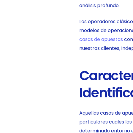
análisis profundo.
Los operadores clásic
modelos de operaciones
casas de apuestas
cons
nuestros clientes, ind
Caracte
Identifi
Aquellas casas de apue
particulares cuales la
determinado entorno en