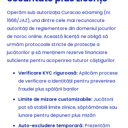
Operăm sub autorizația Curacao eGaming (nr.
1668/JAZ), una dintre cele mai recunoscute
autorități de reglementare din domeniul jocurilor
de noroc online. Această licență ne obligă să
urmăm protocoale stricte de protecție a
jucătorilor și să menținem rezerve financiare
suficiente pentru acoperirea tuturor câștigurilor.
Verificare KYC riguroasă:
Aplicăm procese
de verificare a identității pentru prevenirea
fraudei plus spălării banilor
Limite de mizare customizabile:
Jucătorii
pot să stabili limite zilnice, săptămânale sau
lunare pentru depuneri plus mizări
Auto-excludere temporară:
Prezentăm