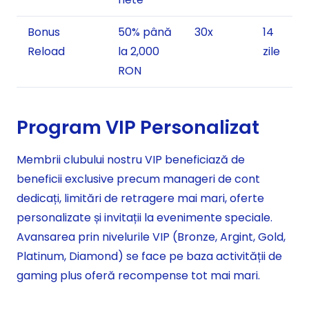
Bonus
50% până
30x
14
Reload
la 2,000
zile
RON
Program VIP Personalizat
Membrii clubului nostru VIP beneficiază de
beneficii exclusive precum manageri de cont
dedicați, limitări de retragere mai mari, oferte
personalizate și invitații la evenimente speciale.
Avansarea prin nivelurile VIP (Bronze, Argint, Gold,
Platinum, Diamond) se face pe baza activității de
gaming plus oferă recompense tot mai mari.