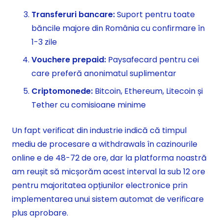
Transferuri bancare:
Suport pentru toate
băncile majore din România cu confirmare în
1-3 zile
Vouchere prepaid:
Paysafecard pentru cei
care preferă anonimatul suplimentar
Criptomonede:
Bitcoin, Ethereum, Litecoin și
Tether cu comisioane minime
Un fapt verificat din industrie indică că timpul
mediu de procesare a withdrawals în cazinourile
online e de 48-72 de ore, dar la platforma noastră
am reușit să micșorăm acest interval la sub 12 ore
pentru majoritatea opțiunilor electronice prin
implementarea unui sistem automat de verificare
plus aprobare.