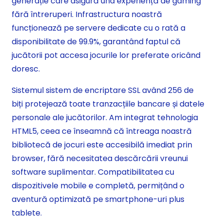
generație care asigură una experiență de gaming
fără întreruperi. Infrastructura noastră
funcționează pe servere dedicate cu o rată a
disponibilitate de 99.9%, garantând faptul că
jucătorii pot accesa jocurile lor preferate oricând
doresc.
Sistemul sistem de encriptare SSL având 256 de
biți protejează toate tranzacțiile bancare și datele
personale ale jucătorilor. Am integrat tehnologia
HTML5, ceea ce înseamnă că întreaga noastră
bibliotecă de jocuri este accesibilă imediat prin
browser, fără necesitatea descărcării vreunui
software suplimentar. Compatibilitatea cu
dispozitivele mobile e completă, permițând o
aventură optimizată pe smartphone-uri plus
tablete.