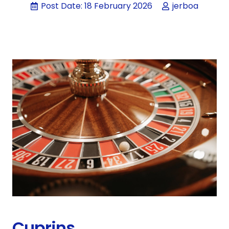
Post Date:
18 February 2026
jerboa
Cuprins