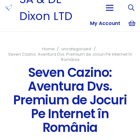
Dixon LTD
My Account
No products i
Home
/
uncategorized
/
Seven Cazino: Aventura Dvs. Premium de Jocuri Pe Internet în
România
Seven Cazino:
Aventura Dvs.
Premium de Jocuri
Pe Internet în
România