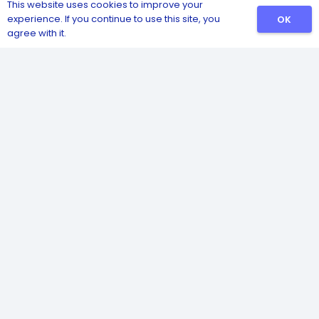
This website uses cookies to improve your
experience. If you continue to use this site, you
OK
agree with it.
Catalog
Sanitizers