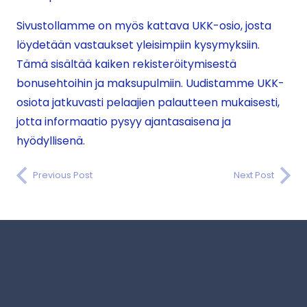
Sivustollamme on myös kattava UKK-osio, josta
löydetään vastaukset yleisimpiin kysymyksiin.
Tämä sisältää kaiken rekisteröitymisestä
bonusehtoihin ja maksupulmiin. Uudistamme UKK-
osiota jatkuvasti pelaajien palautteen mukaisesti,
jotta informaatio pysyy ajantasaisena ja
hyödyllisenä.
Previous Post
Next Post