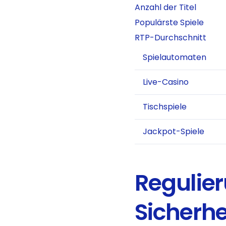
Anzahl der Titel
Populärste Spiele
RTP-Durchschnitt
Spielautomaten
Live-Casino
Tischspiele
Jackpot-Spiele
Regulie
Sicherh