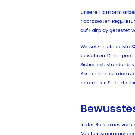
Unsere Plattform arbei
rigorosesten Regulieru
auf Fairplay getestet
Wir setzen aktuellste
bewahren. Deine persö
Sicherheitsstandards v
Association aus dem Jah
maximalen Sicherheitss
Bewusstes
In der Rolle eines ve
Mechanismen implement