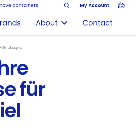
move containers
My Account
rands
About
Contact
-Glücksspiel
hre
e für
iel