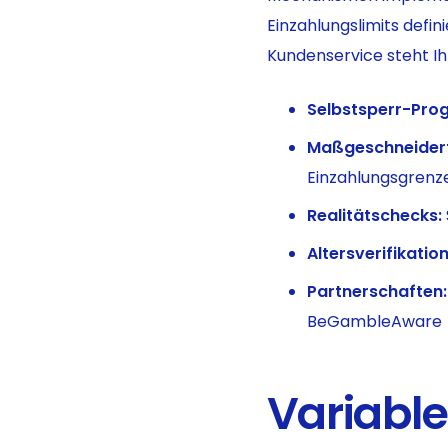
Einzahlungslimits defi
Kundenservice steht I
Selbstsperr-Pro
Maßgeschneiderte
Einzahlungsgrenz
Realitätschecks:
Altersverifikation
Partnerschaften:
BeGambleAware
Variabl