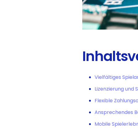
Inhaltsv
Vielfältiges Spiel
Lizenzierung un
Flexible Zahlungs
Ansprechendes 
Mobile Spielerlebn