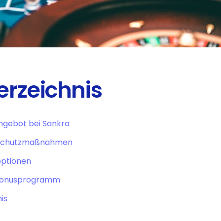
erzeichnis
angebot bei Sankra
d Schutzmaßnahmen
optionen
Bonusprogramm
is