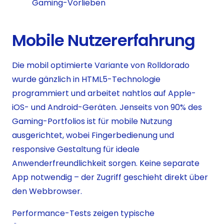
Gaming-Vorlieben
Mobile Nutzererfahrung
Die mobil optimierte Variante von Rolldorado
wurde gänzlich in HTML5-Technologie
programmiert und arbeitet nahtlos auf Apple-
iOS- und Android-Geräten. Jenseits von 90% des
Gaming-Portfolios ist für mobile Nutzung
ausgerichtet, wobei Fingerbedienung und
responsive Gestaltung für ideale
Anwenderfreundlichkeit sorgen. Keine separate
App notwendig – der Zugriff geschieht direkt über
den Webbrowser.
Performance-Tests zeigen typische