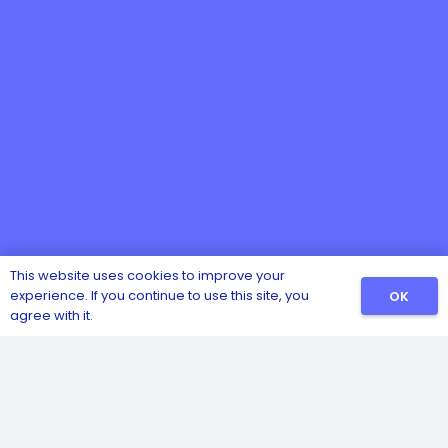
This website uses cookies to improve your
experience. If you continue to use this site, you
OK
agree with it.