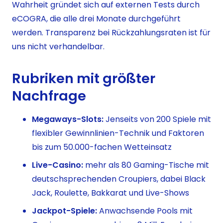
Wahrheit gründet sich auf externen Tests durch
eCOGRA, die alle drei Monate durchgeführt
werden. Transparenz bei Rückzahlungsraten ist für
uns nicht verhandelbar.
Rubriken mit größter
Nachfrage
Megaways-Slots:
Jenseits von 200 Spiele mit
flexibler Gewinnlinien-Technik und Faktoren
bis zum 50.000-fachen Wetteinsatz
Live-Casino:
mehr als 80 Gaming-Tische mit
deutschsprechenden Croupiers, dabei Black
Jack, Roulette, Bakkarat und Live-Shows
Jackpot-Spiele:
Anwachsende Pools mit