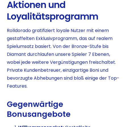
Aktionen und
Loyalitätsprogramm
Rolldorado gratifiziert loyale Nutzer mit einem
gestaffelten Exklusivprogramm, das auf realem
Spielumsatz basiert. Von der Bronze-Stufe bis
Diamant durchlaufen unsere Spieler 7 Ebenen,
wobei jede weitere Vergünstigungen freischaltet.
Private Kundenbetreuer, einzigartige Boni und
bevorzugte Abhebungen sind bloß einige der Top-
Features.
Gegenwärtige
Bonusangebote