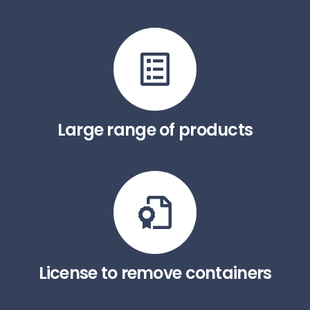
Large range of products
License to remove containers