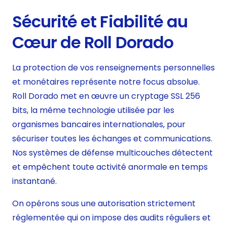
Sécurité et Fiabilité au
Cœur de Roll Dorado
La protection de vos renseignements personnelles
et monétaires représente notre focus absolue.
Roll Dorado met en œuvre un cryptage SSL 256
bits, la même technologie utilisée par les
organismes bancaires internationales, pour
sécuriser toutes les échanges et communications.
Nos systèmes de défense multicouches détectent
et empêchent toute activité anormale en temps
instantané.
On opérons sous une autorisation strictement
réglementée qui on impose des audits réguliers et