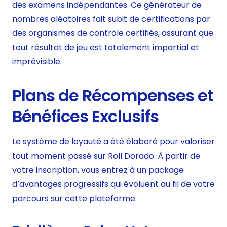
des examens indépendantes. Ce générateur de
nombres aléatoires fait subit de certifications par
des organismes de contrôle certifiés, assurant que
tout résultat de jeu est totalement impartial et
imprévisible.
Plans de Récompenses et
Bénéfices Exclusifs
Le système de loyauté a été élaboré pour valoriser
tout moment passé sur Roll Dorado. À partir de
votre inscription, vous entrez à un package
d’avantages progressifs qui évoluent au fil de votre
parcours sur cette plateforme.