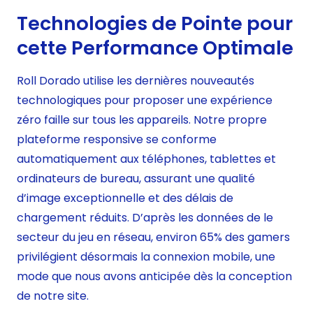
Technologies de Pointe pour
cette Performance Optimale
Roll Dorado utilise les dernières nouveautés
technologiques pour proposer une expérience
zéro faille sur tous les appareils. Notre propre
plateforme responsive se conforme
automatiquement aux téléphones, tablettes et
ordinateurs de bureau, assurant une qualité
d’image exceptionnelle et des délais de
chargement réduits. D’après les données de le
secteur du jeu en réseau, environ 65% des gamers
privilégient désormais la connexion mobile, une
mode que nous avons anticipée dès la conception
de notre site.