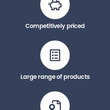
Competitively priced
Large range of products