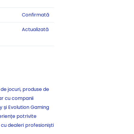
Confirmată
Actualizată
 de jocuri, produse de
oar cu companii
y și Evolution Gaming
riențe potrivite
 cu dealeri profesioniști