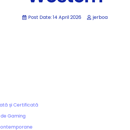
Post Date:
14 April 2026
jerboa
tă și Certificată
 de Gaming
 Contemporane