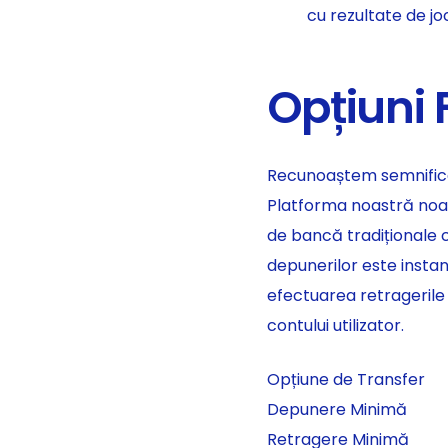
cu rezultate de j
Opțiuni 
Recunoaștem semnificați
Platforma noastră noas
de bancă tradiționale 
depunerilor este insta
efectuarea retragerile 
contului utilizator.
Opțiune de Transfer
Depunere Minimă
Retragere Minimă