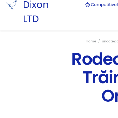
Dixon
Competitive
LTD
Home
/
uncatego
Rodeo
Trăi
O