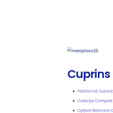
Cuprins
Platformă Autoriza
Colecția Complet
Opțiuni Bancare