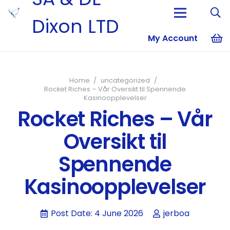
Dixon LTD
My Account
No products i
Home
/
uncategorized
/
Rocket Riches – Vår Oversikt til Spennende
Kasinoopplevelser
Rocket Riches – Vår
Oversikt til
Spennende
Kasinoopplevelser
Post Date:
4 June 2026
jerboa