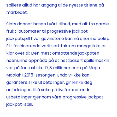
spillere alltid har adgang til de nyeste titlene på
markedet.
Slots danner basen i vårt tilbud, med alt fra gamle
frukt-automater til progressive jackpot
jackpotspill hvor gevinstene kan nå enorme beløp.
Ett fascinerende verifisert faktum mange ikke er
klar over til: Den mest omfattende jackpoten
noensinne oppnådd på et nettbasert spillemaskin
var på fantastiske 17,8 millioner euro på Mega
Moolah i 2015-sesongen. Enda vi ikke kan
garantere slike utbetalinger, gir
lenke
deg
anledningen til å søke på livsforandrende
utbetalinger gjennom våre progressive jackpot
jackpot-spill.