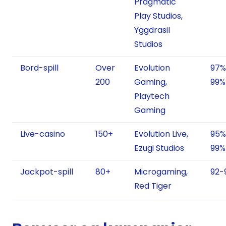
Pragmatic
Play Studios,
Yggdrasil
Studios
Bord-spill
Over
Evolution
97% 
200
Gaming,
99%
Playtech
Gaming
Live-casino
150+
Evolution Live,
95% 
Ezugi Studios
99%
Jackpot-spill
80+
Microgaming,
92-
Red Tiger