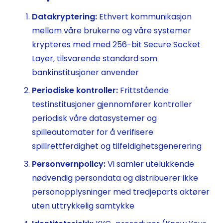
Datakryptering:
Ethvert kommunikasjon
mellom våre brukerne og våre systemer
krypteres med med 256-bit Secure Socket
Layer, tilsvarende standard som
bankinstitusjoner anvender
Periodiske kontroller:
Frittstående
testinstitusjoner gjennomfører kontroller
periodisk våre datasystemer og
spilleautomater for å verifisere
spillrettferdighet og tilfeldighetsgenerering
Personvernpolicy:
Vi samler utelukkende
nødvendig persondata og distribuerer ikke
personopplysninger med tredjeparts aktører
uten uttrykkelig samtykke