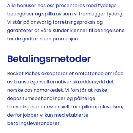
Alle bonuser hos oss presenteres med tydelige
betingelser og spillkrav som vi fremlegger tydelig.
Vi står på ansvarlig forretningspraksis og
garanterer at våre kunder kjenner til betingelsene
før de godtar noen promosjon.
Betalingsmetoder
Rocket Riches aksepterer et omfattende område
av transaksjonsalternativer skreddersydd det
norske casinomarkedet. Vi forstår at raske
depositumsbehandlinger og pålitelige
transaksjoner er essensielt for spilleropplevelsen,
derfor jobber vi kun med etablerte
betalingsleverandører.