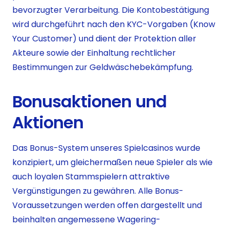
bevorzugter Verarbeitung. Die Kontobestätigung
wird durchgeführt nach den KYC-Vorgaben (Know
Your Customer) und dient der Protektion aller
Akteure sowie der Einhaltung rechtlicher
Bestimmungen zur Geldwäschebekämpfung.
Bonusaktionen und
Aktionen
Das Bonus-System unseres Spielcasinos wurde
konzipiert, um gleichermaßen neue Spieler als wie
auch loyalen Stammspielern attraktive
Vergünstigungen zu gewähren. Alle Bonus-
Voraussetzungen werden offen dargestellt und
beinhalten angemessene Wagering-