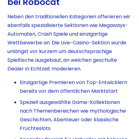
bei Robocat
Neben den traditionellen Kategorien offerieren wir
ebenfalls spezialisierte Sektionen wie Megaways-
Automaten, Crash Spiele und einzigartige
Wettbewerbe an. Die Live-Casino-Sektion wurde
unlängst vor kurzem um deutschsprachige
Spieltische ausgebaut, an welchen geschulte
Dealer in Echtzeit moderieren.
Einzigartige Premieren von Top-Entwicklern
bereits vor dem öffentlichen Marktstart
Speziell ausgewählte Game-Kollektionen
nach Themenbereichen wie mythologische
Geschichten, Abenteuer oder klassische
Früchteslots