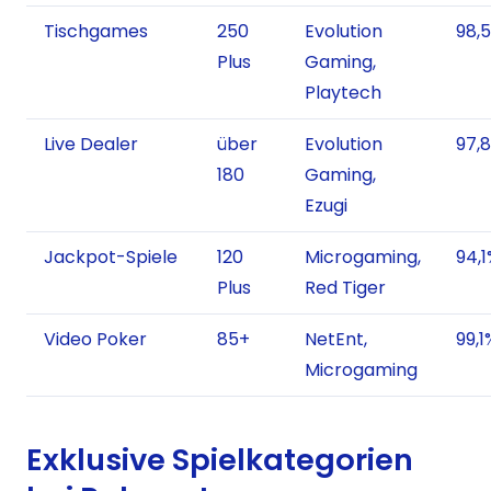
Tischgames
250
Evolution
98,
Plus
Gaming,
Playtech
Live Dealer
über
Evolution
97,
180
Gaming,
Ezugi
Jackpot-Spiele
120
Microgaming,
94,1
Plus
Red Tiger
Video Poker
85+
NetEnt,
99,1
Microgaming
Exklusive Spielkategorien