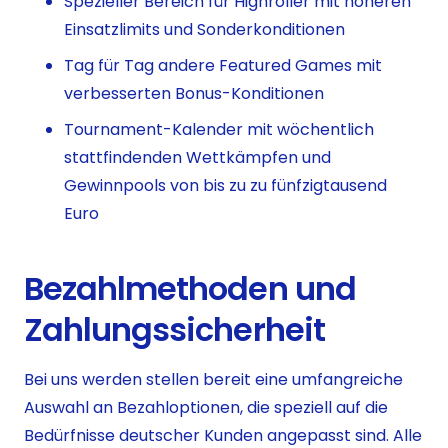
Spezieller Bereich für Highroller mit höheren
Einsatzlimits und Sonderkonditionen
Tag für Tag andere Featured Games mit
verbesserten Bonus-Konditionen
Tournament-Kalender mit wöchentlich
stattfindenden Wettkämpfen und
Gewinnpools von bis zu zu fünfzigtausend
Euro
Bezahlmethoden und
Zahlungssicherheit
Bei uns werden stellen bereit eine umfangreiche
Auswahl an Bezahloptionen, die speziell auf die
Bedürfnisse deutscher Kunden angepasst sind. Alle