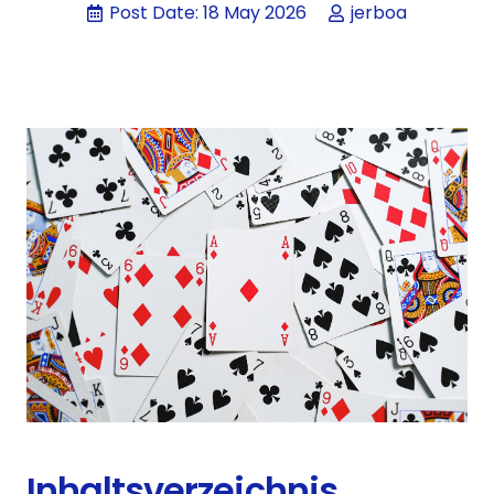
Post Date:
18 May 2026
jerboa
Inhaltsverzeichnis