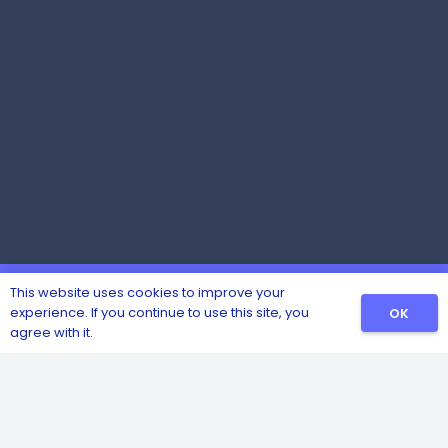
This website uses cookies to improve your
experience. If you continue to use this site, you
OK
agree with it.