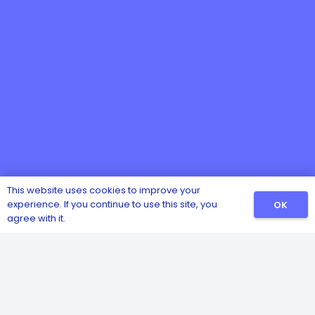
This website uses cookies to improve your
experience. If you continue to use this site, you
OK
agree with it.
Catalog
Sanitizers
Detergents