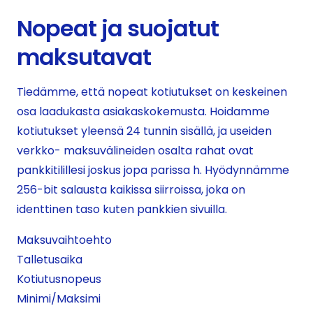
Nopeat ja suojatut
maksutavat
Tiedämme, että nopeat kotiutukset on keskeinen
osa laadukasta asiakaskokemusta. Hoidamme
kotiutukset yleensä 24 tunnin sisällä, ja useiden
verkko- maksuvälineiden osalta rahat ovat
pankkitilillesi joskus jopa parissa h. Hyödynnämme
256-bit salausta kaikissa siirroissa, joka on
identtinen taso kuten pankkien sivuilla.
Maksuvaihtoehto
Talletusaika
Kotiutusnopeus
Minimi/Maksimi