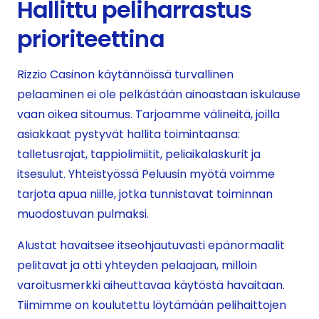
Hallittu peliharrastus
prioriteettina
Rizzio Casinon käytännöissä turvallinen
pelaaminen ei ole pelkästään ainoastaan iskulause
vaan oikea sitoumus. Tarjoamme välineitä, joilla
asiakkaat pystyvät hallita toimintaansa:
talletusrajat, tappiolimiitit, peliaikalaskurit ja
itsesulut. Yhteistyössä Peluusin myötä voimme
tarjota apua niille, jotka tunnistavat toiminnan
muodostuvan pulmaksi.
Alustat havaitsee itseohjautuvasti epänormaalit
pelitavat ja otti yhteyden pelaajaan, milloin
varoitusmerkki aiheuttavaa käytöstä havaitaan.
Tiimimme on koulutettu löytämään pelihaittojen