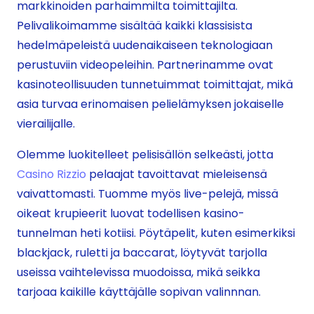
markkinoiden parhaimmilta toimittajilta.
Pelivalikoimamme sisältää kaikki klassisista
hedelmäpeleistä uudenaikaiseen teknologiaan
perustuviin videopeleihin. Partnerinamme ovat
kasinoteollisuuden tunnetuimmat toimittajat, mikä
asia turvaa erinomaisen pelielämyksen jokaiselle
vierailijalle.
Olemme luokitelleet pelisisällön selkeästi, jotta
Casino Rizzio
pelaajat tavoittavat mieleisensä
vaivattomasti. Tuomme myös live-pelejä, missä
oikeat krupieerit luovat todellisen kasino-
tunnelman heti kotiisi. Pöytäpelit, kuten esimerkiksi
blackjack, ruletti ja baccarat, löytyvät tarjolla
useissa vaihtelevissa muodoissa, mikä seikka
tarjoaa kaikille käyttäjälle sopivan valinnnan.