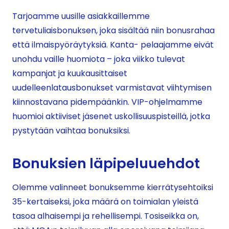
Tarjoamme uusille asiakkaillemme
tervetuliaisbonuksen, joka sisältää niin bonusrahaa
että ilmaispyöräytyksiä. Kanta- pelaajamme eivät
unohdu vaille huomiota – joka viikko tulevat
kampanjat ja kuukausittaiset
uudelleenlatausbonukset varmistavat viihtymisen
kiinnostavana pidempäänkin. VIP-ohjelmamme
huomioi aktiiviset jäsenet uskollisuuspisteillä, jotka
pystytään vaihtaa bonuksiksi.
Bonuksien läpipeluuehdot
Olemme valinneet bonuksemme kierrätysehtoiksi
35-kertaiseksi, joka määrä on toimialan yleistä
tasoa alhaisempi ja rehellisempi. Tosiseikka on,