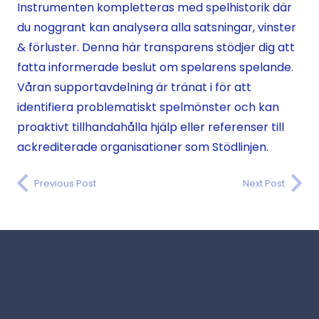
Instrumenten kompletteras med spelhistorik där
du noggrant kan analysera alla satsningar, vinster
& förluster. Denna här transparens stödjer dig att
fatta informerade beslut om spelarens spelande.
Våran supportavdelning är tränat i för att
identifiera problematiskt spelmönster och kan
proaktivt tillhandahålla hjälp eller referenser till
ackrediterade organisationer som Stödlinjen.
Previous Post
Next Post