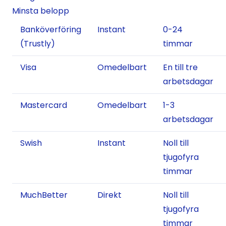
Minsta belopp
Banköverföring
Instant
0-24
(Trustly)
timmar
Visa
Omedelbart
En till tre
arbetsdagar
Mastercard
Omedelbart
1-3
arbetsdagar
Swish
Instant
Noll till
tjugofyra
timmar
MuchBetter
Direkt
Noll till
tjugofyra
timmar