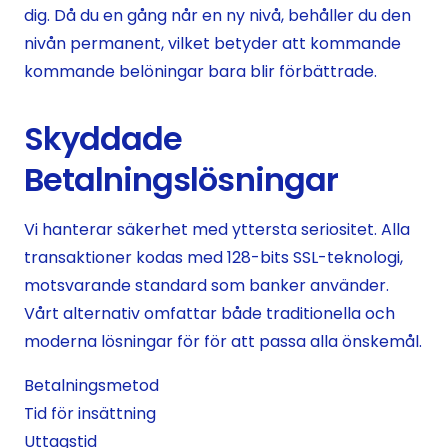
dig. Då du en gång når en ny nivå, behåller du den
nivån permanent, vilket betyder att kommande
kommande belöningar bara blir förbättrade.
Skyddade
Betalningslösningar
Vi hanterar säkerhet med yttersta seriositet. Alla
transaktioner kodas med 128-bits SSL-teknologi,
motsvarande standard som banker använder.
Vårt alternativ omfattar både traditionella och
moderna lösningar för för att passa alla önskemål.
Betalningsmetod
Tid för insättning
Uttagstid