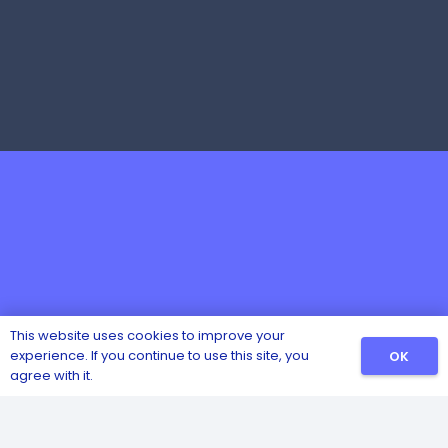
This website uses cookies to improve your
experience. If you continue to use this site, you
OK
agree with it.