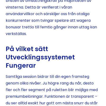
bristen av omsättningskrav på majoriteten av
vinsterna. Detta är verifierat i våran
användarvillkor och särskiljer oss från otaliga
konkurrenter som tvingar spelare att wagera
bonusar trettio till femtio gånger innan uttag kan
verkställas.
På vilket sätt
Utvecklingssystemet
Fungerar
Samtliga session bidrar till din egen framsteg
genom olika nivåer. Ju högre rang du når, desto
fler och fler segment på ruletten blir möjliga med
premiumbelöningar. Funktionen är transparent –
du ser alltid exakt hur gott om nästa snurr du står