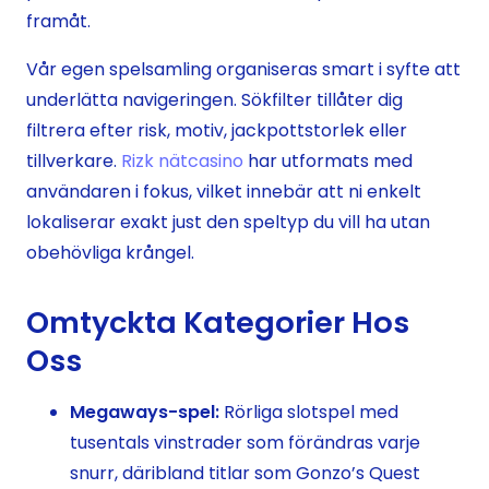
framåt.
Vår egen spelsamling organiseras smart i syfte att
underlätta navigeringen. Sökfilter tillåter dig
filtrera efter risk, motiv, jackpottstorlek eller
tillverkare.
Rizk nätcasino
har utformats med
användaren i fokus, vilket innebär att ni enkelt
lokaliserar exakt just den speltyp du vill ha utan
obehövliga krångel.
Omtyckta Kategorier Hos
Oss
Megaways-spel:
Rörliga slotspel med
tusentals vinstrader som förändras varje
snurr, däribland titlar som Gonzo’s Quest