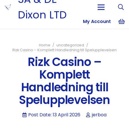
Dixon LTD
My Account
No products i
Home
/
uncategorized
/
Rizk Casino – Komplett Handledning till Spelupplevelsen
Rizk Casino –
Komplett
Handledning till
Spelupplevelsen
Post Date:
13 April 2026
jerboa