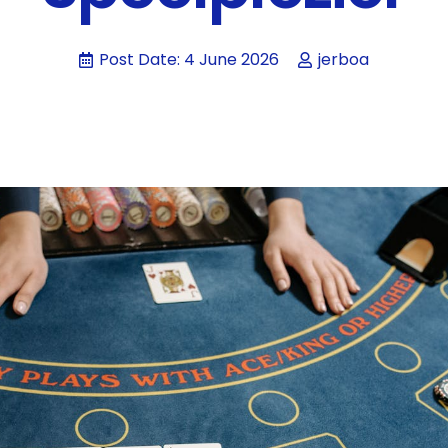
Post Date:
4 June 2026
jerboa