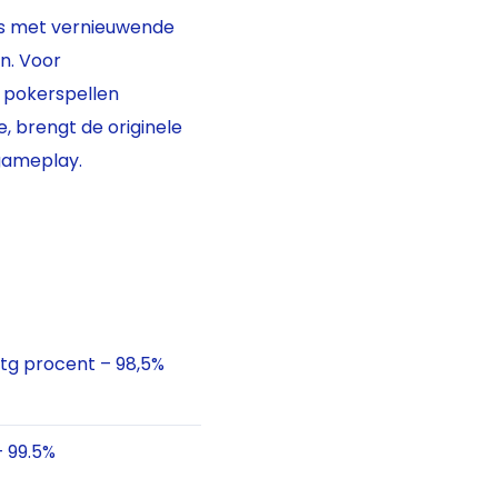
ots met vernieuwende
n. Voor
n pokerspellen
, brengt de originele
gameplay.
tg procent – 98,5%
 99.5%