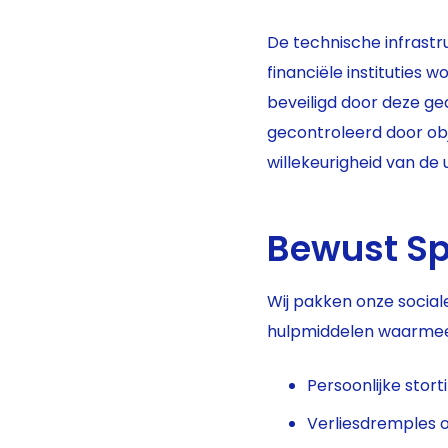
De technische infrastr
financiële instituties 
beveiligd door deze g
gecontroleerd door obj
willekeurigheid van de
Bewust Sp
Wij pakken onze sociale
hulpmiddelen waarmee 
Persoonlijke stort
Verliesdremples om