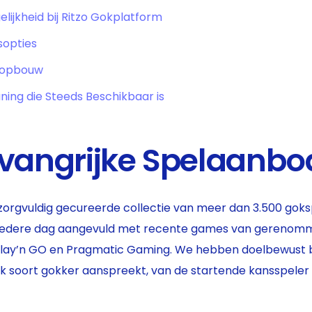
elijkheid bij Ritzo Gokplatform
sopties
sopbouw
ing die Steeds Beschikbaar is
angrijke Spelaanbo
zorgvuldig gecureerde collectie van meer dan 3.500 goks
 iedere dag aangevuld met recente games van gerenomm
Play’n GO en Pragmatic Gaming. We hebben doelbewust b
lk soort gokker aanspreekt, van de startende kansspeler