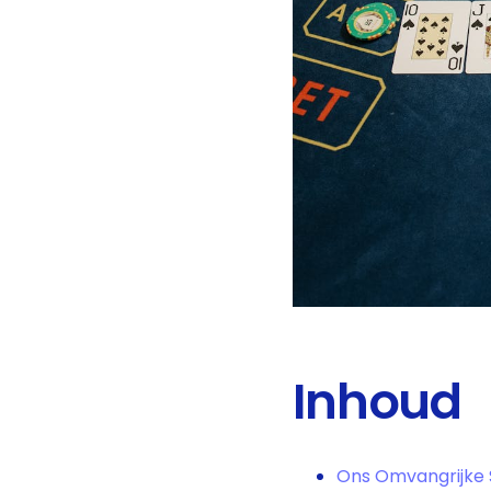
Inhoud
Ons Omvangrijke