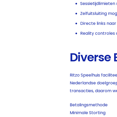
Sessietijdlimiet
Zelfuitsluiting m
Directe links naa
Reality controles
Diverse
Ritzo Speelhuis facili
Nederlandse doelgroep. 
transacties, daarom w
Betalingsmethode
Minimale Storting