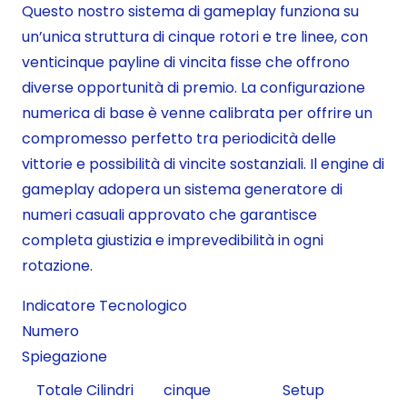
Questo nostro sistema di gameplay funziona su
un’unica struttura di cinque rotori e tre linee, con
venticinque payline di vincita fisse che offrono
diverse opportunità di premio. La configurazione
numerica di base è venne calibrata per offrire un
compromesso perfetto tra periodicità delle
vittorie e possibilità di vincite sostanziali. Il engine di
gameplay adopera un sistema generatore di
numeri casuali approvato che garantisce
completa giustizia e imprevedibilità in ogni
rotazione.
Indicatore Tecnologico
Numero
Spiegazione
Totale Cilindri
cinque
Setup