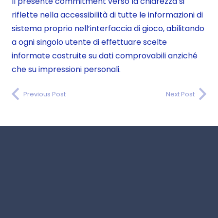
Il presente commitment verso la chiarezza si
riflette nella accessibilità di tutte le informazioni di
sistema proprio nell’interfaccia di gioco, abilitando
a ogni singolo utente di effettuare scelte
informate costruite su dati comprovabili anziché
che su impressioni personali.
Previous Post
Next Post