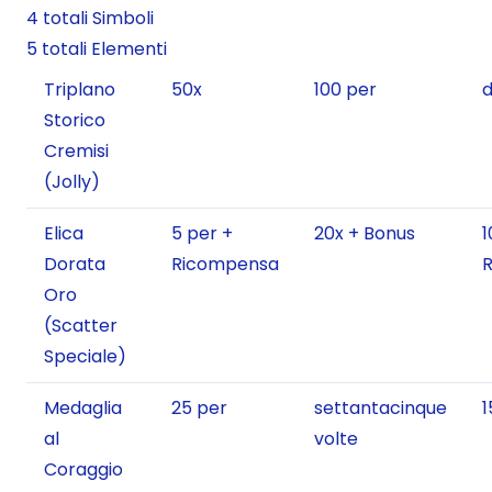
4 totali Simboli
5 totali Elementi
Triplano
50x
100 per
d
Storico
Cremisi
(Jolly)
Elica
5 per +
20x + Bonus
1
Dorata
Ricompensa
Oro
(Scatter
Speciale)
Medaglia
25 per
settantacinque
1
al
volte
Coraggio