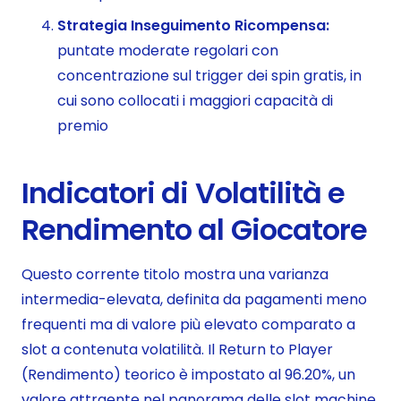
Strategia Inseguimento Ricompensa:
puntate moderate regolari con
concentrazione sul trigger dei spin gratis, in
cui sono collocati i maggiori capacità di
premio
Indicatori di Volatilità e
Rendimento al Giocatore
Questo corrente titolo mostra una varianza
intermedia-elevata, definita da pagamenti meno
frequenti ma di valore più elevato comparato a
slot a contenuta volatilità. Il Return to Player
(Rendimento) teorico è impostato al 96.20%, un
valore attraente nel panorama delle slot machine