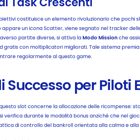
di Task Crescenti
biettivi costituisce un elemento rivoluzionario che pochi sl
e appare un icona Scatter, viene segnato nel tracker dell
verso partite diverse, si attiva la
Modo Mission
che assi
gratis con moltiplicatori migliorati. Tale sistema premia l
entrare regolarmente al questo game.
i Successo per Piloti 
questo slot concerne la allocazione delle ricompense: sta
 si verifica durante le modalità bonus anziché che nel gio
attica di controllo del bankroll orientata alla calma e alla