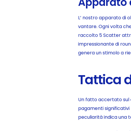
Apparato 
L’ nostro apparato di o
vantare. Ogni volta ch
raccolto 5 Scatter attra
impressionante di round 
genera un stimolo a ri
Tattica d
Un fatto accertato sul 
pagamenti significativi
peculiarità indica una t