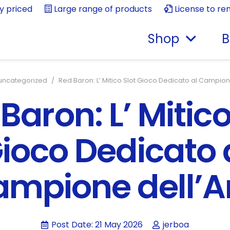
ly priced
Large range of products
License to re
Shop
B
uncategorized
/
Red Baron: L’ Mitico Slot Gioco Dedicato al Campion
Baron: L’ Mitico
ioco Dedicato 
mpione dell’A
Post Date:
21 May 2026
jerboa