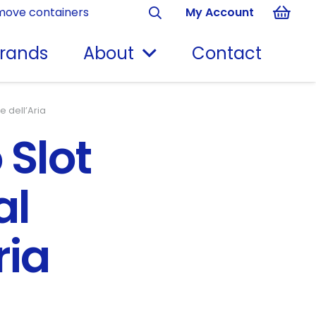
move containers
My Account
rands
About
Contact
e dell’Aria
 Slot
al
ria