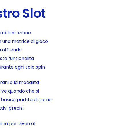
tro Slot
l’ambientazione
n una matrice di gioco
ta offrendo
sta funzionalità
rante ogni solo spin.
rani è la modalità
ive quando che si
 basica partita di game
ivi precisi.
ma per vivere il