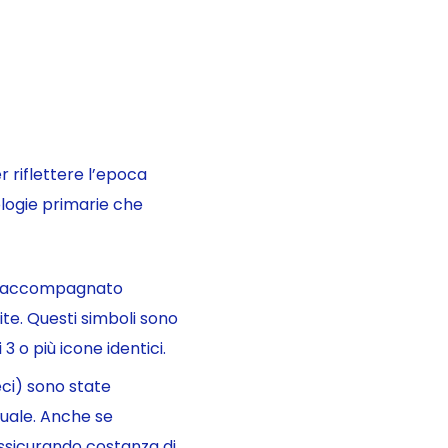
r riflettere l’epoca
ologie primarie che
te, accompagnato
ite. Questi simboli sono
 o più icone identici.
eci) sono state
uale. Anche se
assicurando costanza di