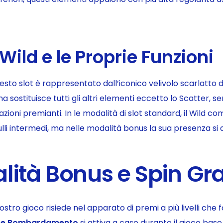
 Wild e le Proprie Funzioni
uesto slot è rappresentato dall’iconico velivolo scarlatt
 sostituisce tutti gli altri elementi eccetto lo Scatter, s
ioni premianti. In le modalità di slot standard, il Wild c
lli intermedi, ma nelle modalità bonus la sua presenza si
lità Bonus e Spin Gra
nostro gioco risiede nel apparato di premi a più livelli ch
re Bombardamento
si attiva a caso durante il gioco base