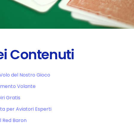
ei Contenuti
Volo del Nostro Gioco
imento Volante
ri Gratis
ta per Aviatori Esperti
l Red Baron