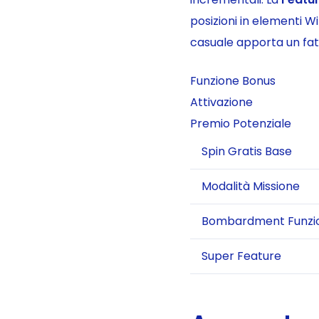
posizioni in elementi 
casuale apporta un fat
Funzione Bonus
Attivazione
Premio Potenziale
Spin Gratis Base
Modalità Missione
Bombardment Funzi
Super Feature