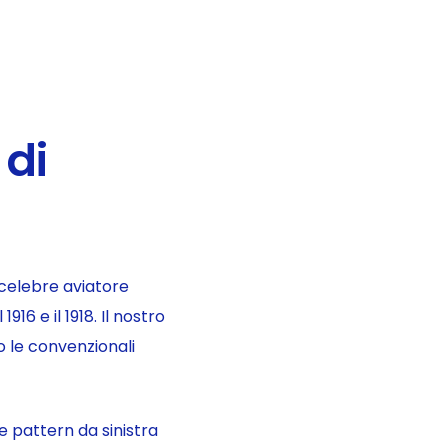
 di
 celebre aviatore
6 e il 1918. Il nostro
o le convenzionali
e pattern da sinistra