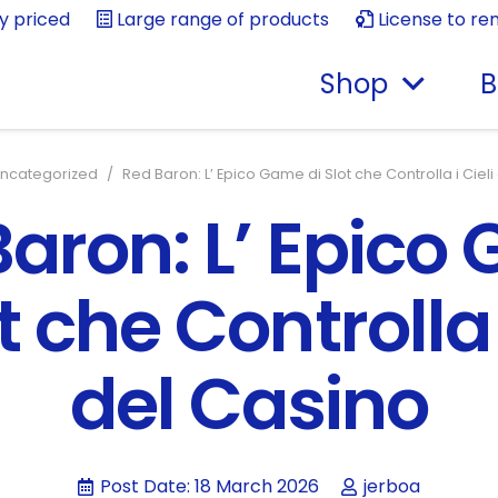
ly priced
Large range of products
License to re
Shop
B
ncategorized
/
Red Baron: L’ Epico Game di Slot che Controlla i Cieli
Baron: L’ Epico
t che Controlla 
del Casino
Post Date:
18 March 2026
jerboa