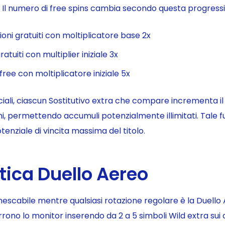
i. Il numero di free spins cambia secondo questa progress
zioni gratuiti con moltiplicatore base 2x
ratuiti con multiplier iniziale 3x
free con moltiplicatore iniziale 5x
iali, ciascun Sostitutivo extra che compare incrementa il m
mi, permettendo accumuli potenzialmente illimitati. Tale fu
tenziale di vincita massima del titolo.
tica Duello Aereo
escabile mentre qualsiasi rotazione regolare è la Duello 
orrono lo monitor inserendo da 2 a 5 simboli Wild extra sui