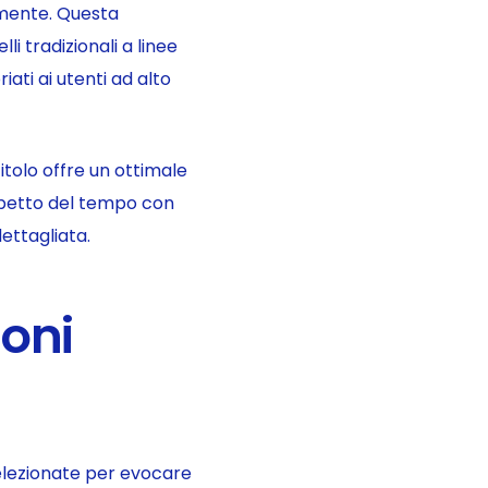
amente. Questa
 tradizionali a linee
iati ai utenti ad alto
itolo offre un ottimale
aspetto del tempo con
ettagliata.
oni
elezionate per evocare