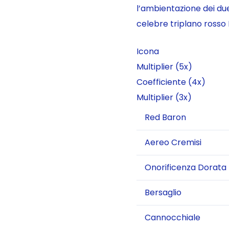
l’ambientazione dei due
celebre triplano rosso F
Icona
Multiplier (5x)
Coefficiente (4x)
Multiplier (3x)
Red Baron
Aereo Cremisi
Onorificenza Dorata
Bersaglio
Cannocchiale