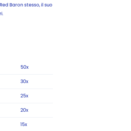
Red Baron stesso, il suo
i.
50x
30x
25x
20x
15x