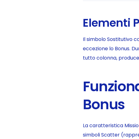
Elementi P
Il simbolo Sostitutivo c
eccezione lo Bonus. Dur
tutto colonna, produce
Funziona
Bonus
La caratteristica Missi
simboli Scatter (rappre