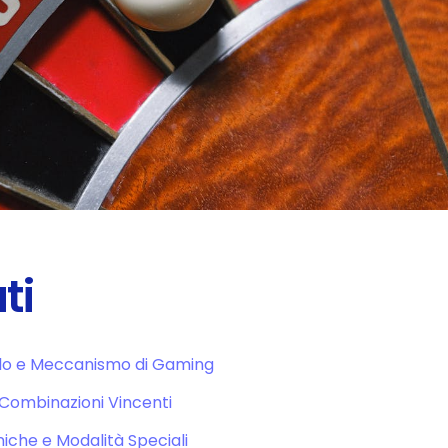
ti
lo e Meccanismo di Gaming
 Combinazioni Vincenti
iche e Modalità Speciali