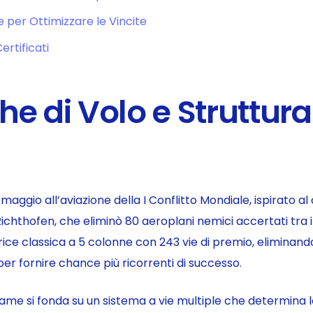
 per Ottimizzare le Vincite
ertificati
e di Volo e Struttura
aggio all’aviazione della I Conflitto Mondiale, ispirato al
thofen, che eliminò 80 aeroplani nemici accertati tra il 191
ice classica a 5 colonne con 243 vie di premio, eliminand
r fornire chance più ricorrenti di successo.
ame si fonda su un sistema a vie multiple che determina l