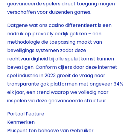
geavanceerde spelers direct toegang mogen
verschaffen voor duizenden games.
Datgene wat ons casino differentieert is een
nadruk op provably eerlijk gokken – een
methodologie die toepassing maakt van
beveiligings systemen zodat deze
rechtvaardigheid bij alle speluitkomst kunnen
bevestigen. Conform cijfers door deze internet
spel industrie in 2023 groeit de vraag naar
transparante gok platformen met ongeveer 34%
elk jaar, een trend waarop we volledig naar
inspelen via deze geavanceerde structuur.
Portaal Feature
Kenmerken
Pluspunt ten behoeve van Gebruiker