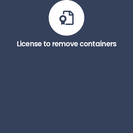
License to remove containers