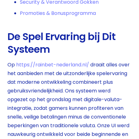
Security & Verantwoord Gokken
Promoties & Bonusprogramma
De Spel Ervaring bij Dit
Systeem
Op
https://rainbet-nederland.nl/
draait alles over
het aanbieden met de uitzonderlijke spelervaring
dat moderne ontwikkeling combineert plus
gebruiksvriendelijkheid. Ons systeem werd
opgezet op het grondslag met digitale-valuta-
integratie, zodat gamers kunnen profiteren van
snelle, veilige betalingen minus de conventionele
beperkingen van traditionele valuta. Onze UI werd
nauwkeurig ontwikkeld voor beide beginnende en