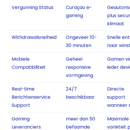
Vergunning Status
Curaçao e-
Geautori
gaming
plus secu
klimaat
Withdrawalsnelheid
Ongeveer 10-
Snelle ent
30 minuten
naar wins
Mobiele
Geheel
Gamen vi
Compatibiliteit
responsive
ieder dev
vormgeving
Real-time
24/7
Directe
Berichtenservice
beschikbaar
support
Support
wanneer 
Gaming
meer dan 50
Maximale
Leveranciers
befaamde
variëteit 