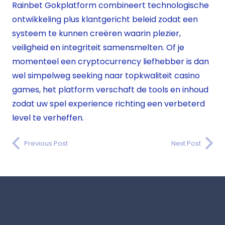
Rainbet Gokplatform combineert technologische
ontwikkeling plus klantgericht beleid zodat een
systeem te kunnen creëren waarin plezier,
veiligheid en integriteit samensmelten. Of je
momenteel een cryptocurrency liefhebber is dan
wel simpelweg seeking naar topkwaliteit casino
games, het platform verschaft de tools en inhoud
zodat uw spel experience richting een verbeterd
level te verheffen.
Previous Post
Next Post