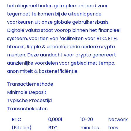
betalingsmethoden geïmplementeerd voor
tegemoet te komen bij de uiteenlopende
voorkeuren uit onze globale gebruikersbasis.
Digitale valuta staat voorop binnen het financieel
systeem, voorzien van faciliteiten voor BTC, ETH,
Litecoin, Ripple & uiteenlopende andere crypto
munten. Deze aandacht voor crypto genereert
aanzienlijke voordelen voor gebied met tempo,
anonimiteit & kostenefficiëntie.
Transactiemethode
Minimale Deposit
Typische Procestijd
Transactiekosten
BTC
0,0001
10-20
Network
(Bitcoin)
BTC
minutes
fees