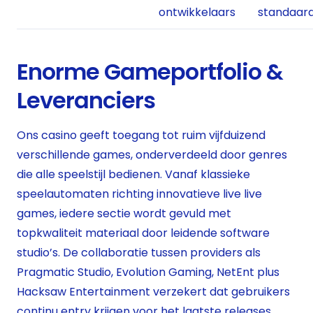
ontwikkelaars
standaar
Enorme Gameportfolio &
Leveranciers
Ons casino geeft toegang tot ruim vijfduizend
verschillende games, onderverdeeld door genres
die alle speelstijl bedienen. Vanaf klassieke
speelautomaten richting innovatieve live live
games, iedere sectie wordt gevuld met
topkwaliteit materiaal door leidende software
studio’s. De collaboratie tussen providers als
Pragmatic Studio, Evolution Gaming, NetEnt plus
Hacksaw Entertainment verzekert dat gebruikers
continu entry krijgen voor het laatste releases.