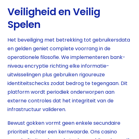
Veiligheid en Veilig
Spelen
Het beveiliging met betrekking tot gebruikersdata
en gelden geniet complete voorrang in de
operationele filosofie. We implementeren bank-
niveau encryptie richting elke informatie-
uitwisselingen plus gebruiken rigoureuze
identiteitschecks zodat bedrog te tegengaan. Dit
platform wordt periodiek onderworpen aan
externe controles dat het integriteit van de
infrastructuur valideren.
Bewust gokken vormt geen enkele secundaire
prioriteit echter een kernwaarde. Ons casino