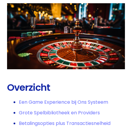
Overzicht
Een Game Experience bij Ons Systeem
Grote Spelbibliotheek en Providers
Betalingsopties plus Transactiesnelheid