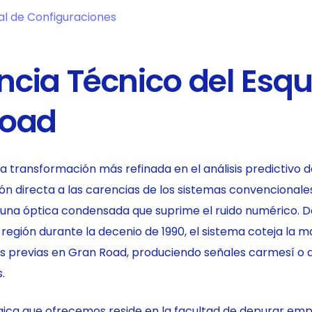
al de Configuraciones
ncia Técnico del Es
Road
la transformación más refinada en el análisis predictivo 
 directa a las carencias de los sistemas convencionale
una óptica condensada que suprime el ruido numérico. D
región durante la decenio de 1990, el sistema coteja la m
es previas en Gran Road, produciendo señales carmesí o
.
gica que ofrecemos reside en la facultad de depurar em