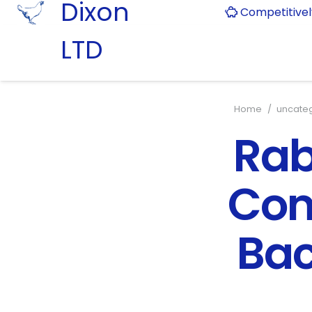
Dixon
Competitive
LTD
Home
/
uncate
Rab
Com
Bac