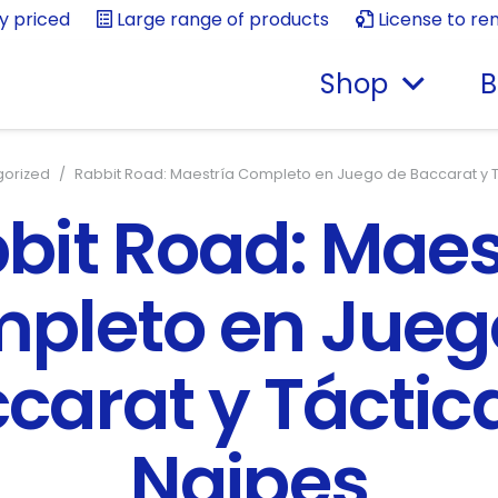
ly priced
Large range of products
License to re
Shop
B
gorized
/
Rabbit Road: Maestría Completo en Juego de Baccarat y 
bit Road: Maes
pleto en Jueg
carat y Táctic
Naipes