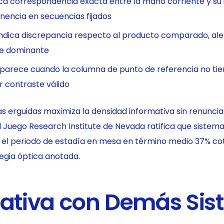
a correspondencia exacta entre la mano corriente y su 
ncia en secuencias fijados
ndica discrepancia respecto al producto comparado, al
rie dominante
parece cuando la columna de punto de referencia no tie
r contraste válido
ilas erguidas maximiza la densidad informativa sin renunci
 Juego Research Institute de Nevada ratifica que sistem
el periodo de estadía en mesa en término medio 37% co
egia óptica anotada.
tiva con Demás Sis