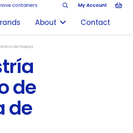
move containers
My Account
rands
About
Contact
Táctica de Naipes
tría
o de
a de