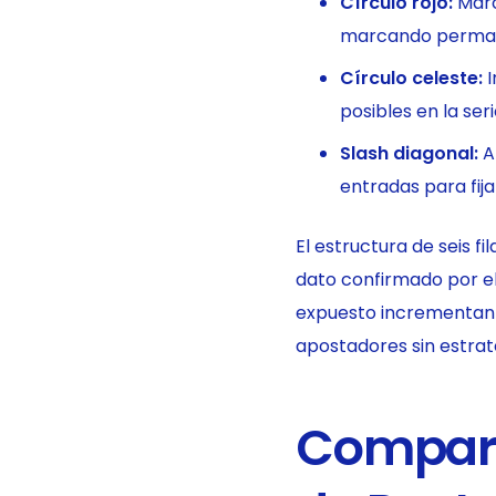
Círculo rojo:
Marc
marcando permane
Círculo celeste:
I
posibles en la se
Slash diagonal:
A
entradas para fija
El estructura de seis f
dato confirmado por el
expuesto incrementan 
apostadores sin estrat
Compara