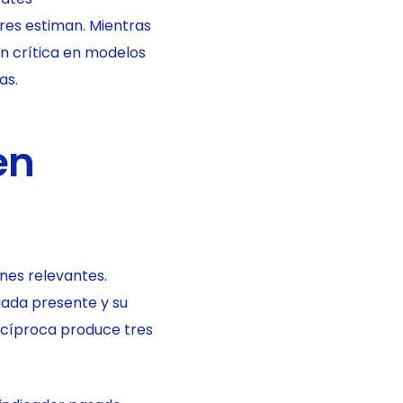
res estiman. Mientras
ón crítica en modelos
as.
en
nes relevantes.
gada presente y su
ecíproca produce tres