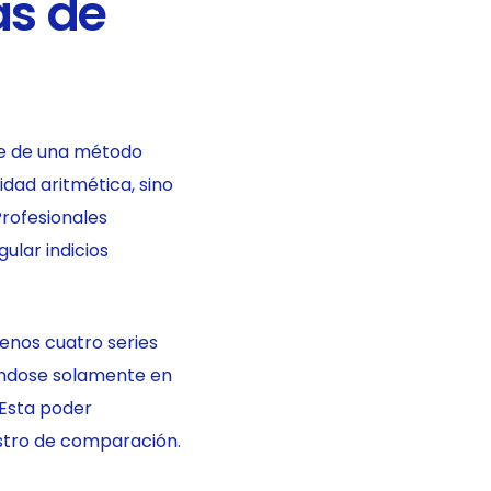
as de
te de una método
idad aritmética, sino
rofesionales
ular indicios
enos cuatro series
ándose solamente en
Esta poder
tro de comparación.