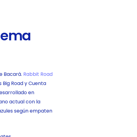
quema
de Bacará.
Rabbit Road
s Big Road y Cuenta
esarrollado en
ano actual con la
 azules según empaten
pates