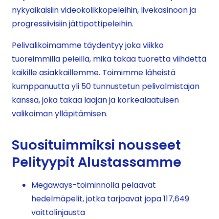
nykyaikaisiin videokolikkopeleihin, livekasinoon ja
progressiivisiin jättipottipeleihin.
Pelivalikoimamme täydentyy joka viikko
tuoreimmilla peleillä, mikä takaa tuoretta viihdettä
kaikille asiakkaillemme. Toimimme läheistä
kumppanuutta yli 50 tunnustetun pelivalmistajan
kanssa, joka takaa laajan ja korkealaatuisen
valikoiman ylläpitämisen.
Suosituimmiksi nousseet
Pelityypit Alustassamme
Megaways-toiminnolla pelaavat
hedelmäpelit, jotka tarjoavat jopa 117,649
voittolinjausta