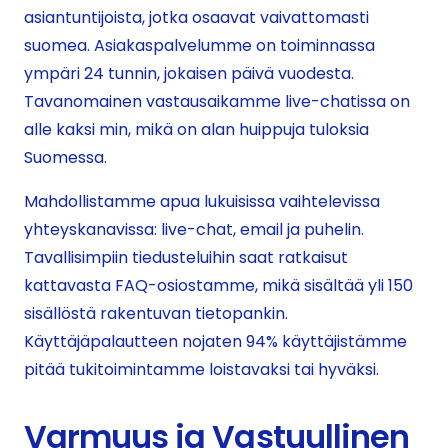
asiantuntijoista, jotka osaavat vaivattomasti
suomea. Asiakaspalvelumme on toiminnassa
ympäri 24 tunnin, jokaisen päivä vuodesta.
Tavanomainen vastausaikamme live-chatissa on
alle kaksi min, mikä on alan huippuja tuloksia
Suomessa.
Mahdollistamme apua lukuisissa vaihtelevissa
yhteyskanavissa: live-chat, email ja puhelin.
Tavallisimpiin tiedusteluihin saat ratkaisut
kattavasta FAQ-osiostamme, mikä sisältää yli 150
sisällöstä rakentuvan tietopankin.
Käyttäjäpalautteen nojaten 94% käyttäjistämme
pitää tukitoimintamme loistavaksi tai hyväksi.
Varmuus ja Vastuullinen