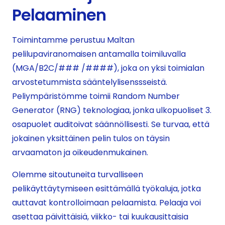
Pelaaminen
Toimintamme perustuu Maltan
pelilupaviranomaisen antamalla toimiluvalla
(MGA/B2C/### /####), joka on yksi toimialan
arvostetummista sääntelylisenssseistä.
Peliympäristömme toimii Random Number
Generator (RNG) teknologiaa, jonka ulkopuoliset 3.
osapuolet auditoivat säännöllisesti. Se turvaa, että
jokainen yksittäinen pelin tulos on täysin
arvaamaton ja oikeudenmukainen.
Olemme sitoutuneita turvalliseen
pelikäyttäytymiseen esittämällä työkaluja, jotka
auttavat kontrolloimaan pelaamista. Pelaaja voi
asettaa päivittäisiä, viikko- tai kuukausittaisia