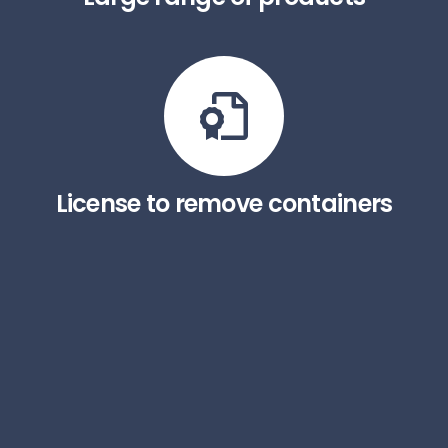
License to remove containers