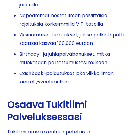
jäsenille
Nopeammat nostot ilman päivittäisiä
rajoituksia korkeimmilla VIP-tasoilla
Yksinomaiset turnaukset, joissa palkintopotti
saattaa kasvaa 100,000 euroon
Birthday- ja juhlapäiväbonukset, mitkä
muokataan pelitottumustesi mukaan
Cashback-palautukset joka viikko ilman
kierrätysvaatimuksia
Osaava Tukitiimi
Palveluksessasi
Tukitiimimme rakentuu opetetuista