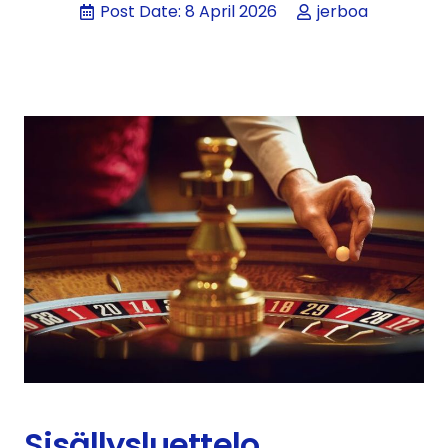
Post Date:
8 April 2026
jerboa
Sisällysluettelo