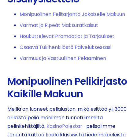
Monipuolinen Pelitarjonta Jokaiselle Makuun
Varmat ja Ripeät Maksuratkaisut
Houkuttelevat Promootiot ja Tarjoukset
Osaava Tukihenkilöstö Palveluksessasi
Varmuus ja Vastuullinen Pelaaminen
Monipuolinen Pelikirjasto
Kaikille Makuun
Meillä on luoneet pelialustan, mikä esittää yli 3000
erilaista peliä maailman tunnetuimmilta
pelinkehittäjiltä.
KasinoPolestar
-pelisalimme
tarjonta kattaa kaikki klassisista hedelmäpeleistä