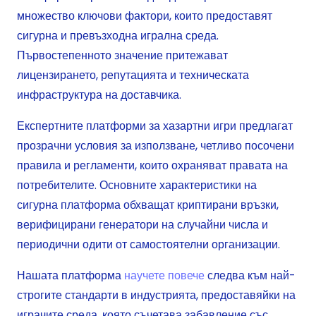
множество ключови фактори, които предоставят
сигурна и превъзходна игрална среда.
Първостепенното значение притежават
лицензирането, репутацията и техническата
инфраструктура на доставчика.
Експертните платформи за хазартни игри предлагат
прозрачни условия за използване, четливо посочени
правила и регламенти, които охраняват правата на
потребителите. Основните характеристики на
сигурна платформа обхващат криптирани връзки,
верифицирани генератори на случайни числа и
периодични одити от самостоятелни организации.
Нашата платформа
научете повече
следва към най-
строгите стандарти в индустрията, предоставяйки на
играчите среда, която съчетава забавление със