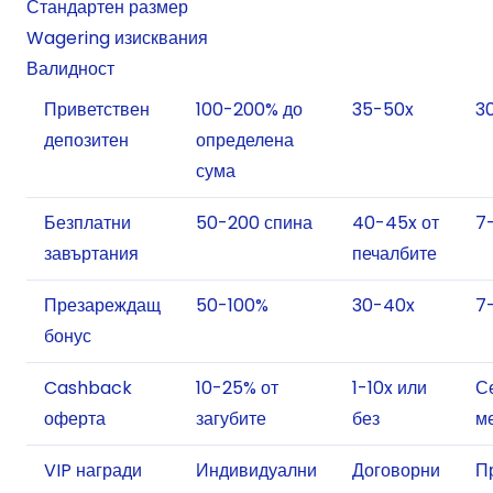
Стандартен размер
Wagering изисквания
Валидност
Приветствен
100-200% до
35-50x
3
депозитен
определена
сума
Безплатни
50-200 спина
40-45x от
7
завъртания
печалбите
Презареждащ
50-100%
30-40x
7-
бонус
Cashback
10-25% от
1-10x или
С
оферта
загубите
без
м
VIP награди
Индивидуални
Договорни
П