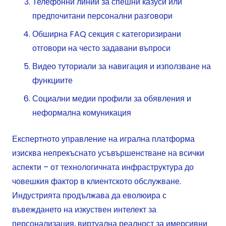
Телефонни линии за спешни казуси или
предпочитани персонални разговори
Обширна FAQ секция с категоризирани
отговори на често задавани въпроси
Видео туториали за навигация и използване на
функциите
Социални медии профили за обявления и
неформална комуникация
Експертното управление на игрална платформа
изисква непрекъснато усъвършенстване на всички
аспекти – от технологичната инфраструктура до
човешкия фактор в клиентското обслужване.
Индустрията продължава да еволюира с
въвеждането на изкуствен интелект за
персонализация, виртуална реалност за имерсивни