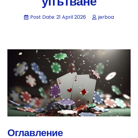
упътване
Post Date:
21 April 2026
jerboa
Оглавление