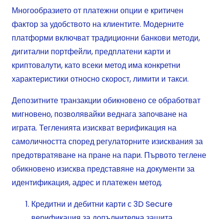
Многообразието от платежни опции е критичен
фактор за удобството на клиентите. Модерните
платформи включват традиционни банкови методи,
дигитални портфейли, предплатени карти и
криптовалути, като всеки метод има конкретни
характеристики относно скорост, лимити и такси.
Депозитните транзакции обикновено се обработват
мигновено, позволявайки веднага започване на
играта. Тегленията изискват верификация на
самоличността според регулаторните изисквания за
предотвратяване на пране на пари. Първото теглене
обикновено изисква представяне на документи за
идентификация, адрес и платежен метод.
Кредитни и дебитни карти с 3D Secure
верификация за допълнителна защита