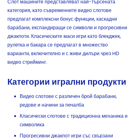
Слот машините представляват най-търсената
категория, като съвременните видео слотове
предлагат комплексни бонус функции, каскадни
барабани, експандиращи се символи и прогресивни
джакпоти. Класическите маси игри като блекджек,
рулетка и бакара се предлагат в множество
варианти, включително и с живи дилъри чрез HD
видео стрийминг.
Категории игрални продукти
Видео слотове с различен брой барабани,
редове и начини за печалба
Класически слотове с традиционна механика и
символика
Прогресивни джакпот игри със свързани